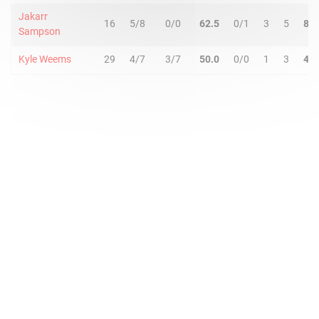
Jakarr
16
5/8
0/0
62.5
0/1
3
5
8
Sampson
Kyle Weems
29
4/7
3/7
50.0
0/0
1
3
4