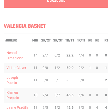
BOXSCORE
VALENCIA BASKET
JOUEUR
MIN
2R/2T
3R/3T
TR/TT
1R/1T
RO
RD
RT
Nenad
14
2/7
0/2
22.2
4/4
0
0
0
Dimitrijevic
Victor Claver
11
0/0
1/2
50.0
2/2
1
0
1
Joseph
11
0/0
0/1
-
0/0
1
1
2
Puerto
Klemen
18
2/4
3/7
45.5
6/6
0
0
0
Prepelic
Jaime Pradilla
18
2/5
1/2
42.9
3/3
0
4
4