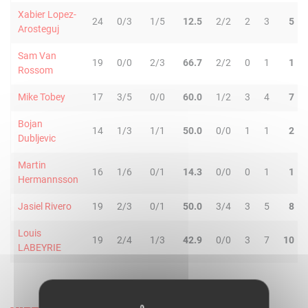
Xabier Lopez-
24
0/3
1/5
12.5
2/2
2
3
5
Arosteguj
Sam Van
19
0/0
2/3
66.7
2/2
0
1
1
Rossom
Mike Tobey
17
3/5
0/0
60.0
1/2
3
4
7
Bojan
14
1/3
1/1
50.0
0/0
1
1
2
Dubljevic
Martin
16
1/6
0/1
14.3
0/0
0
1
1
Hermannsson
Jasiel Rivero
19
2/3
0/1
50.0
3/4
3
5
8
Louis
19
2/4
1/3
42.9
0/0
3
7
10
LABEYRIE