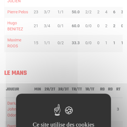
JULIEN
Pierre Pelos
23
3/7
1/1
50.0
2/2
2
4
6
3
Hugo
21
3/4
0/1
60.0
0/0
0
2
2
0
BENITEZ
Maxime
15
1/1
0/2
33.3
0/0
0
1
1
1
ROOS
LE MANS
JOUEUR
MIN
2R/2T
3R/3T
TR/TT
1R/1T
RO
RD
RT
P
Darius
Johnson-
32
1/4
3/5
44.4
6/10
0
3
3
3
Odom
Ce site utilise des cookies
Dante