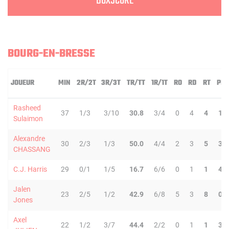
BOXSCORE
BOURG-EN-BRESSE
JOUEUR
MIN
2R/2T
3R/3T
TR/TT
1R/1T
RO
RD
RT
PD
Rasheed
37
1/3
3/10
30.8
3/4
0
4
4
1
Sulaimon
Alexandre
30
2/3
1/3
50.0
4/4
2
3
5
3
CHASSANG
C.J. Harris
29
0/1
1/5
16.7
6/6
0
1
1
4
Jalen
23
2/5
1/2
42.9
6/8
5
3
8
0
Jones
Axel
22
1/2
3/7
44.4
2/2
0
1
1
3