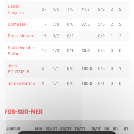
Danilo
27
4/6
1/6
41.7
2/2
2
2
4
Andjusic
Donta Hall
17
7/8
0/0
87.5
3/5
2
2
4
Brock Motum
16
0/2
0/2
-
0/0
1
2
3
Rudy Demahis-
15
1/3
0/1
25.0
0/0
0
0
0
Ballou
Jerry
5
1/1
0/0
100.0
0/0
0
1
1
BOUTSIELE
Jordan Ratton
2
1/1
0/0
100.0
0/1
0
0
0
FOS-SUR-MER
JOUEUR
MIN
2R/2T
3R/3T
TR/TT
1R/1T
RO
RD
RT