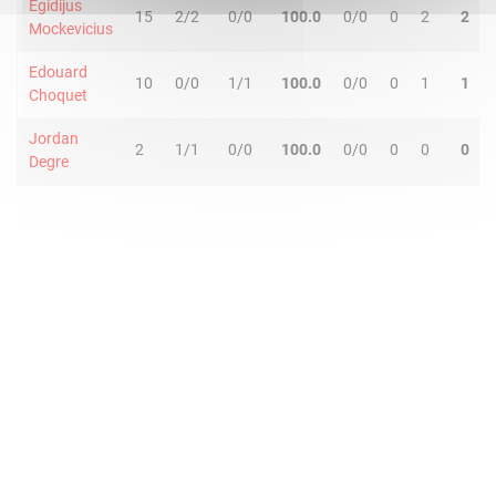
Egidijus
15
2/2
0/0
100.0
0/0
0
2
2
Mockevicius
Edouard
10
0/0
1/1
100.0
0/0
0
1
1
Choquet
Jordan
2
1/1
0/0
100.0
0/0
0
0
0
Degre