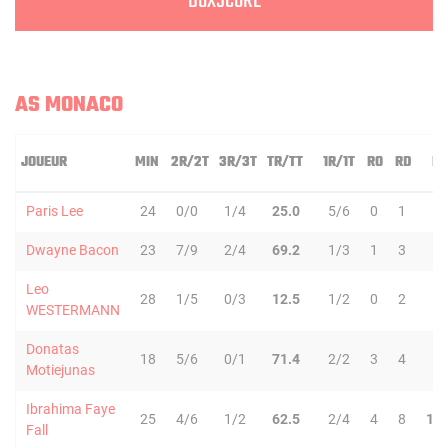
BOXSCORE
AS MONACO
JOUEUR
MIN
2R/2T
3R/3T
TR/TT
1R/1T
RO
RD
RT
Paris Lee
24
0/0
1/4
25.0
5/6
0
1
1
Dwayne Bacon
23
7/9
2/4
69.2
1/3
1
3
4
Leo
28
1/5
0/3
12.5
1/2
0
2
2
WESTERMANN
Donatas
18
5/6
0/1
71.4
2/2
3
4
7
Motiejunas
Ibrahima Faye
25
4/6
1/2
62.5
2/4
4
8
12
Fall