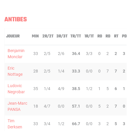
ANTIBES
JOUEUR
MIN
2R/2T
3R/3T
TR/TT
1R/1T
RO
RD
RT
PD
Benjamin
33
2/5
2/6
36.4
3/3
0
2
2
3
Monclar
Eric
28
2/5
1/4
33.3
0/0
0
7
7
2
Nottage
Ludovic
35
1/4
4/9
38.5
1/2
1
5
6
1
Negrobar
Jean-Marc
18
4/7
0/0
57.1
0/0
5
2
7
0
PANSA
Tim
33
3/4
1/2
66.7
0/0
3
2
5
3
Derksen