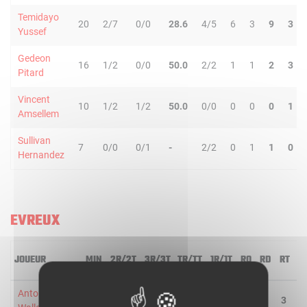
Temidayo
20
2/7
0/0
28.6
4/5
6
3
9
3
Yussef
Gedeon
16
1/2
0/0
50.0
2/2
1
1
2
3
Pitard
Vincent
10
1/2
1/2
50.0
0/0
0
0
0
1
Amsellem
Sullivan
7
0/0
0/1
-
2/2
0
1
1
0
Hernandez
EVREUX
JOUEUR
MIN
2R/2T
3R/3T
TR/TT
1R/1T
RO
RD
RT
P
Antoine
15
5/7
0/2
55.6
0/1
1
2
3
1