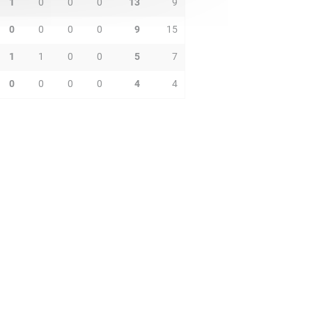
1
0
0
0
13
9
0
0
0
0
9
15
1
1
0
0
5
7
0
0
0
0
4
4