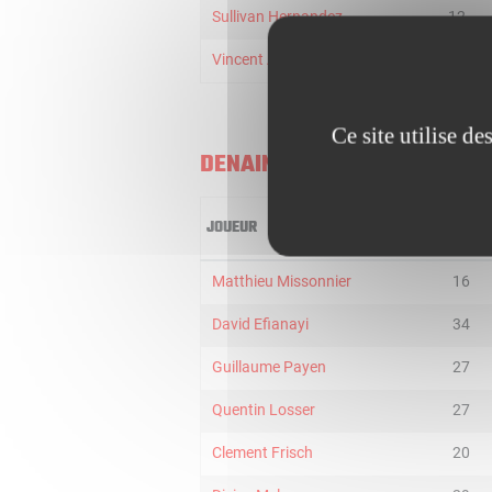
Sullivan Hernandez
12
Vincent Amsellem
8
Ce site utilise d
DENAIN
JOUEUR
MIN
Matthieu Missonnier
16
David Efianayi
34
Guillaume Payen
27
Quentin Losser
27
Clement Frisch
20