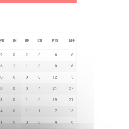
PD
IN
BP
CO
PTS
EFF
9
0
2
0
6
6
6
2
1
0
8
16
0
0
0
0
12
15
0
0
0
4
21
27
3
0
1
0
19
21
4
0
1
1
7
13
1
0
0
0
4
6