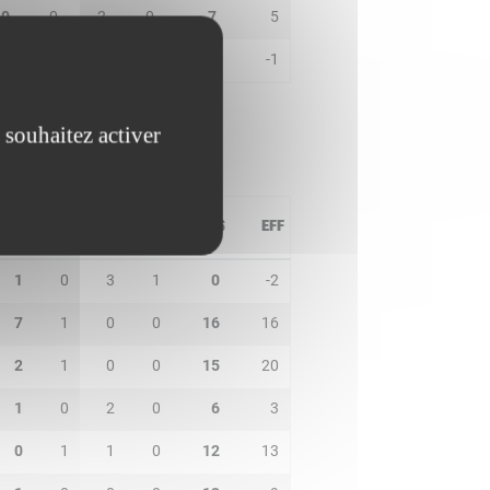
0
0
2
0
7
5
0
0
0
0
0
-1
 souhaitez activer
PD
IN
BP
CO
PTS
EFF
1
0
3
1
0
-2
7
1
0
0
16
16
2
1
0
0
15
20
1
0
2
0
6
3
0
1
1
0
12
13