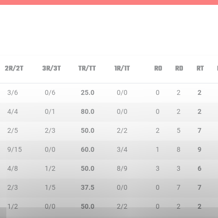
2R/2T
3R/3T
TR/TT
1R/1T
RO
RD
RT
3/6
0/6
25.0
0/0
0
2
2
4/4
0/1
80.0
0/0
0
2
2
2/5
2/3
50.0
2/2
2
5
7
9/15
0/0
60.0
3/4
1
8
9
4/8
1/2
50.0
8/9
3
3
6
2/3
1/5
37.5
0/0
0
7
7
1/2
0/0
50.0
2/2
0
2
2