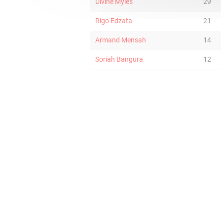
Divine Myles
29
Rigo Edzata
21
Armand Mensah
14
Soriah Bangura
12