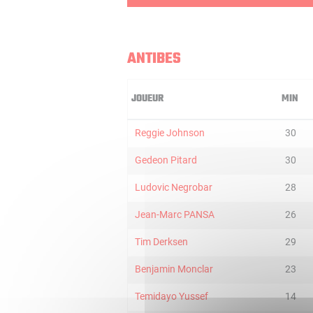
ANTIBES
JOUEUR
MIN
Reggie Johnson
30
Gedeon Pitard
30
Ludovic Negrobar
28
Jean-Marc PANSA
26
Tim Derksen
29
Benjamin Monclar
23
Temidayo Yussef
14