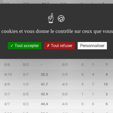
2/3
0/0
66.7
3/3
0
1
1
0/2
0/0
-
0/0
0
1
1
es cookies et vous donne le contrôle sur ceux que vous
Tout accepter
Tout refuser
Personnaliser
2R/2T
3R/3T
TR/TT
1R/1T
RO
RD
RT
0/0
0/2
-
0/0
0
1
1
4/10
2/7
35.3
2/3
0
4
4
4/9
1/3
41.7
4/5
3
7
10
3/7
0/0
42.9
0/0
1
1
2
4/7
0/2
44.4
4/4
0
6
6