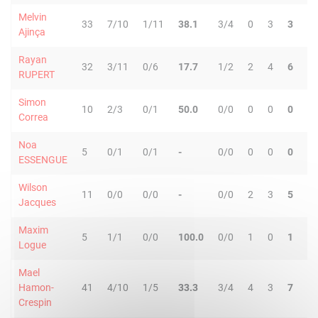
Melvin
33
7/10
1/11
38.1
3/4
0
3
3
0
Ajinça
Rayan
32
3/11
0/6
17.7
1/2
2
4
6
6
RUPERT
Simon
10
2/3
0/1
50.0
0/0
0
0
0
0
Correa
Noa
5
0/1
0/1
-
0/0
0
0
0
0
ESSENGUE
Wilson
11
0/0
0/0
-
0/0
2
3
5
0
Jacques
Maxim
5
1/1
0/0
100.0
0/0
1
0
1
0
Logue
Mael
Hamon-
41
4/10
1/5
33.3
3/4
4
3
7
0
Crespin