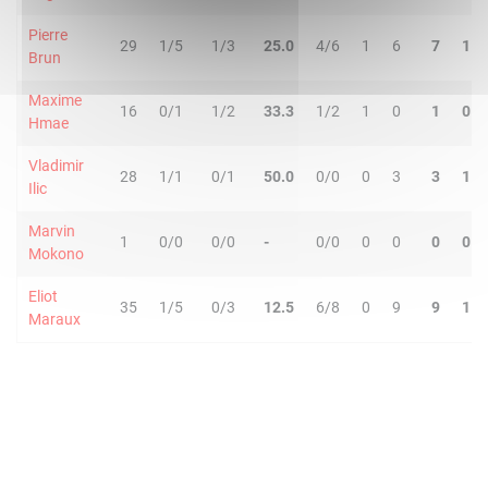
Pierre
29
1/5
1/3
25.0
4/6
1
6
7
1
Brun
Maxime
16
0/1
1/2
33.3
1/2
1
0
1
0
Hmae
Vladimir
28
1/1
0/1
50.0
0/0
0
3
3
1
Ilic
Marvin
1
0/0
0/0
-
0/0
0
0
0
0
Mokono
Eliot
35
1/5
0/3
12.5
6/8
0
9
9
1
Maraux