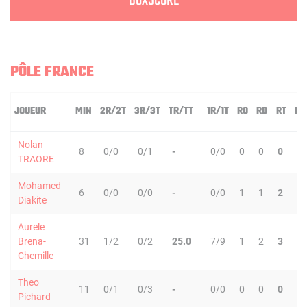
BOXSCORE
PÔLE FRANCE
JOUEUR
MIN
2R/2T
3R/3T
TR/TT
1R/1T
RO
RD
RT
PD
Nolan
8
0/0
0/1
-
0/0
0
0
0
0
TRAORE
Mohamed
6
0/0
0/0
-
0/0
1
1
2
0
Diakite
Aurele
Brena-
31
1/2
0/2
25.0
7/9
1
2
3
0
Chemille
Theo
11
0/1
0/3
-
0/0
0
0
0
0
Pichard