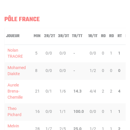
PÔLE FRANCE
JOUEUR
MIN
2R/2T
3R/3T
TR/TT
1R/1T
RO
RD
RT
PD
Nolan
5
0/0
0/0
-
0/0
0
1
1
0
TRAORE
Mohamed
8
0/0
0/0
-
1/2
0
0
0
0
Diakite
Aurele
Brena-
21
0/1
1/6
14.3
4/4
2
2
4
1
Chemille
Theo
16
0/0
1/1
100.0
0/0
0
1
1
4
Pichard
Melvin
28
1/7
2/5
25.0
1/2
1
1
2
0