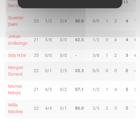
22
3/7
0/1
37.5
3/6
3
8
11
1
Serrano
Quentin
23
1/2
2/4
50.0
0/0
1
3
4
1
Diehl
Johan
21
5/8
0/0
62.5
1/2
0
4
4
0
Grebongo
Sidy N'Dir
25
0/0
0/0
-
3/8
1
2
3
6
Morgan
22
0/1
2/5
33.3
0/0
0
0
0
4
Durand
Momar
21
4/5
0/2
57.1
1/2
1
4
5
2
Ndoye
Willis
22
4/4
0/1
80.0
2/3
2
3
5
1
Mackey