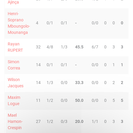
Ajinça
Henri-
Soprano
4
0/1
0/1
-
0/0
0
0
0
0
Mboungolo-
Mounanga
Rayan
32
4/8
1/3
45.5
6/7
0
3
3
2
RUPERT
Simon
14
0/1
0/1
-
0/0
0
1
1
0
Correa
Wilson
14
1/3
0/0
33.3
0/0
0
2
2
0
Jacques
Maxim
11
1/2
0/0
50.0
0/0
0
5
5
0
Logue
Mael
Hamon-
27
1/2
0/3
20.0
1/1
0
3
3
0
Crespin