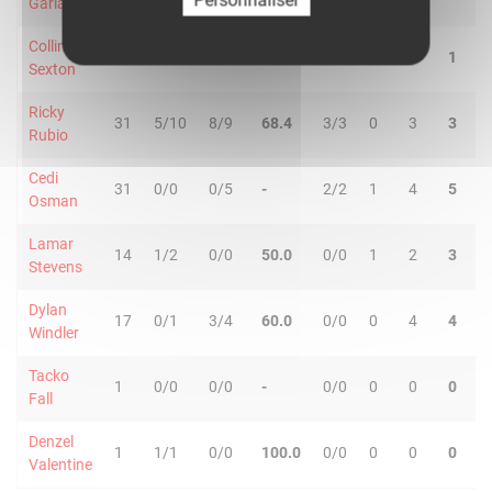
Personnaliser
Garland
Collin
13
4/5
0/3
50.0
0/0
0
1
1
Sexton
Ricky
31
5/10
8/9
68.4
3/3
0
3
3
1
Rubio
Cedi
31
0/0
0/5
-
2/2
1
4
5
Osman
Lamar
14
1/2
0/0
50.0
0/0
1
2
3
Stevens
Dylan
17
0/1
3/4
60.0
0/0
0
4
4
Windler
Tacko
1
0/0
0/0
-
0/0
0
0
0
Fall
Denzel
1
1/1
0/0
100.0
0/0
0
0
0
Valentine