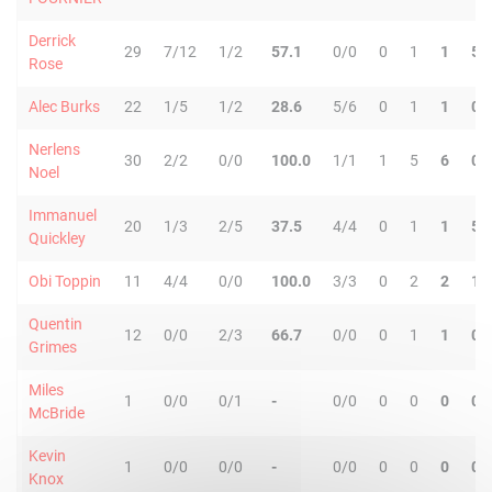
Derrick
29
7/12
1/2
57.1
0/0
0
1
1
5
Rose
Alec Burks
22
1/5
1/2
28.6
5/6
0
1
1
0
Nerlens
30
2/2
0/0
100.0
1/1
1
5
6
0
Noel
Immanuel
20
1/3
2/5
37.5
4/4
0
1
1
5
Quickley
Obi Toppin
11
4/4
0/0
100.0
3/3
0
2
2
1
Quentin
12
0/0
2/3
66.7
0/0
0
1
1
0
Grimes
Miles
1
0/0
0/1
-
0/0
0
0
0
0
McBride
Kevin
1
0/0
0/0
-
0/0
0
0
0
0
Knox