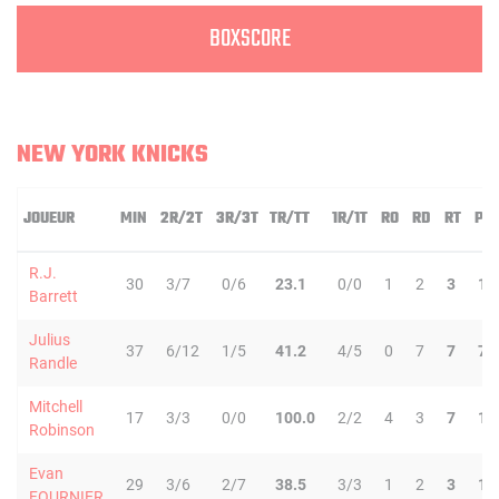
BOXSCORE
NEW YORK KNICKS
JOUEUR
MIN
2R/2T
3R/3T
TR/TT
1R/1T
RO
RD
RT
PD
R.J.
30
3/7
0/6
23.1
0/0
1
2
3
1
Barrett
Julius
37
6/12
1/5
41.2
4/5
0
7
7
7
Randle
Mitchell
17
3/3
0/0
100.0
2/2
4
3
7
1
Robinson
Evan
29
3/6
2/7
38.5
3/3
1
2
3
1
FOURNIER