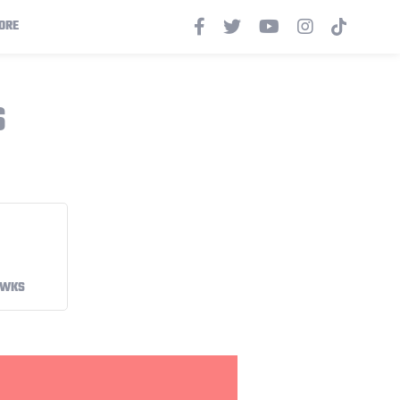
ORE
S
AWKS