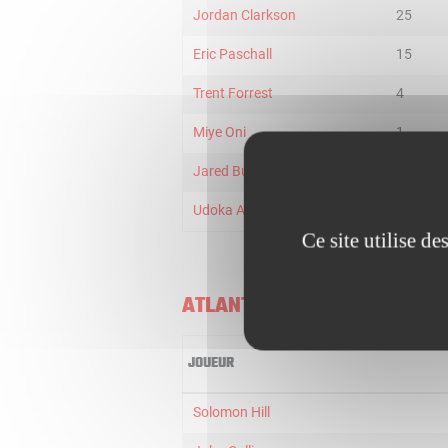
Jordan Clarkson
25
Eric Paschall
15
Trent Forrest
4
Miye Oni
1
Jared Butler
1
Udoka Azubuike
1
Ce site utilise d
ATLANTA HAWKS
JOUEUR
Solomon Hill