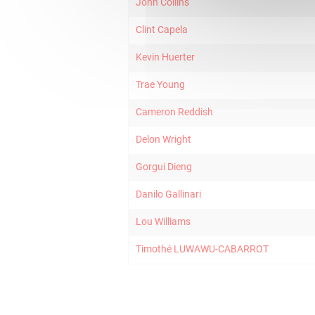
John Collins
Clint Capela
Kevin Huerter
Trae Young
Cameron Reddish
Delon Wright
Gorgui Dieng
Danilo Gallinari
Lou Williams
Timothé LUWAWU-CABARROT