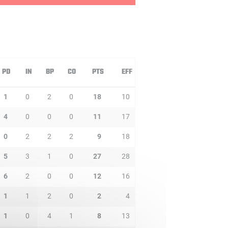
PD
IN
BP
CO
PTS
EFF
1
0
2
0
18
10
4
0
0
0
11
17
0
2
2
2
9
18
5
3
1
0
27
28
6
2
0
0
12
16
1
1
2
0
2
4
1
0
4
1
8
13