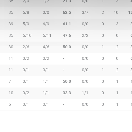
35
2/9
1/2
27.3
0/0
1
3
35
5/8
0/0
62.5
3/7
2
10
1
39
5/9
6/9
61.1
0/0
0
3
35
5/10
5/11
47.6
2/2
0
0
30
2/6
4/6
50.0
0/0
1
2
11
0/2
0/2
-
0/0
0
0
11
0/1
0/1
-
0/0
1
2
7
0/1
1/1
50.0
0/0
0
1
10
0/2
1/1
33.3
1/1
0
1
5
0/1
0/1
-
0/0
0
1