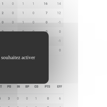
1
0
1
1
16
14
2
0
1
0
7
12
0
0
1
0
0
-1
0
0
0
0
0
0
0
0
0
0
0
-1
0
0
0
0
0
0
 souhaitez activer
RT
PD
IN
BP
CO
PTS
EFF
4
3
0
0
1
0
6