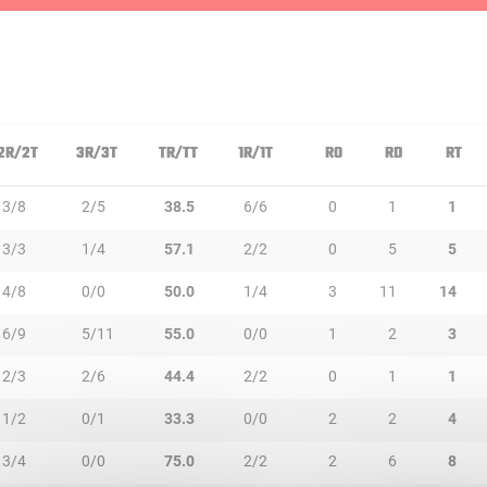
2R/2T
3R/3T
TR/TT
1R/1T
RO
RD
RT
3/8
2/5
38.5
6/6
0
1
1
3/3
1/4
57.1
2/2
0
5
5
4/8
0/0
50.0
1/4
3
11
14
6/9
5/11
55.0
0/0
1
2
3
2/3
2/6
44.4
2/2
0
1
1
1/2
0/1
33.3
0/0
2
2
4
3/4
0/0
75.0
2/2
2
6
8