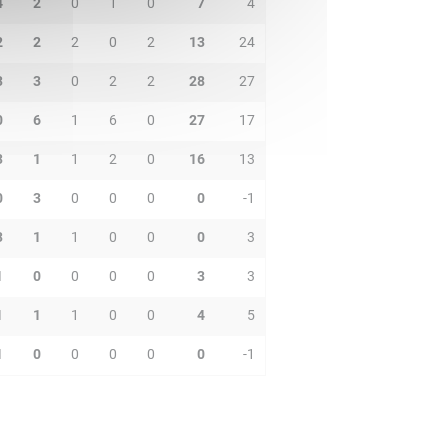
4
2
0
1
0
7
4
2
2
2
0
2
13
24
3
3
0
2
2
28
27
0
6
1
6
0
27
17
3
1
1
2
0
16
13
0
3
0
0
0
0
-1
3
1
1
0
0
0
3
1
0
0
0
0
3
3
1
1
1
0
0
4
5
1
0
0
0
0
0
-1