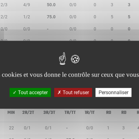
2/3
4/9
50.0
0/0
0
3
3
2/2
1/2
75.0
0/0
0
5
5
0/0
0/0
-
0/0
0
0
0
0/0
0/0
-
0/0
0
0
0
0/1
0/0
-
0/0
0
0
0
0/0
0/0
-
0/0
0
0
0
es cookies et vous donne le contrôle sur ceux que vous
Tout accepter
Tout refuser
Personnaliser
MIN
2R/2T
3R/3T
TR/TT
1R/1T
RO
RD
22
0/1
0/1
-
0/0
1
3