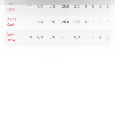
Joseph
11
1/3
0/2
20.0
2/3
0
0
0
0
Edo'o
Oumar
11
1/4
0/0
25.0
1/2
0
2
2
0
Kante
David
10
0/0
0/0
-
0/0
1
1
2
0
Diaby