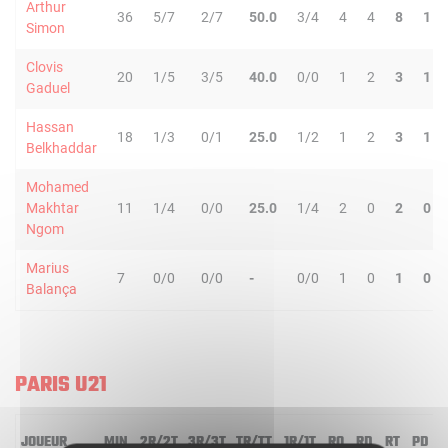
Arthur
36
5/7
2/7
50.0
3/4
4
4
8
1
Simon
Clovis
20
1/5
3/5
40.0
0/0
1
2
3
1
Gaduel
Hassan
18
1/3
0/1
25.0
1/2
1
2
3
1
Belkhaddar
Mohamed
Makhtar
11
1/4
0/0
25.0
1/4
2
0
2
0
Ngom
Marius
7
0/0
0/0
-
0/0
1
0
1
0
Balança
PARIS U21
JOUEUR
MIN
2R/2T
3R/3T
TR/TT
1R/1T
RO
RD
RT
PD