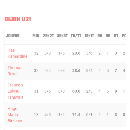
DIJON U21
JOUEUR
MIN
2R/2T
3R/3T
TR/TT
1R/1T
RO
RD
RT
PD
Ilias
32
3/8
1/6
28.6
3/6
2
1
3
2
Kamardine
Thomas
32
2/4
0/3
28.6
3/4
2
5
7
4
Revol
Francois
Lukisu-
31
3/5
0/0
60.0
2/3
4
5
9
1
Tshiwala
Hugo
Marin-
13
4/5
1/2
71.4
0/1
2
1
3
0
Birkener