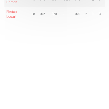
Domon
Florian
18
0/5
0/0
-
0/0
2
1
3
0
Louart