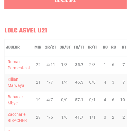
BOXSCORE
LDLC ASVEL U21
JOUEUR
MIN
2R/2T
3R/3T
TR/TT
1R/1T
RO
RD
RT
Romain
22
4/11
1/3
35.7
2/3
1
6
7
Parmentelot
Killian
21
4/7
1/4
45.5
0/0
4
3
7
Malwaya
Babacar
19
4/7
0/0
57.1
0/1
4
6
10
Mbye
Zaccharie
29
4/6
1/6
41.7
1/1
0
2
2
RISACHER