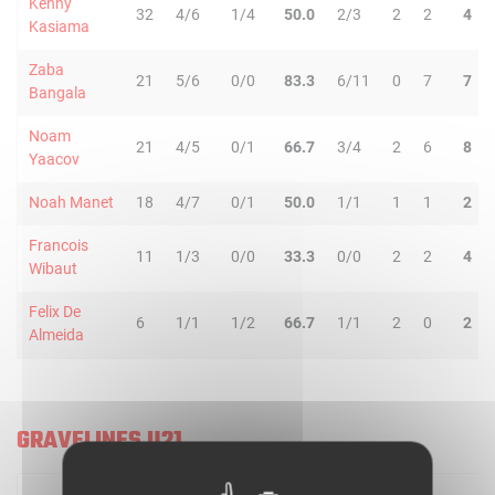
Kenny
32
4/6
1/4
50.0
2/3
2
2
4
Kasiama
Zaba
21
5/6
0/0
83.3
6/11
0
7
7
Bangala
Noam
21
4/5
0/1
66.7
3/4
2
6
8
Yaacov
Noah Manet
18
4/7
0/1
50.0
1/1
1
1
2
Francois
11
1/3
0/0
33.3
0/0
2
2
4
Wibaut
Felix De
6
1/1
1/2
66.7
1/1
2
0
2
Almeida
GRAVELINES U21