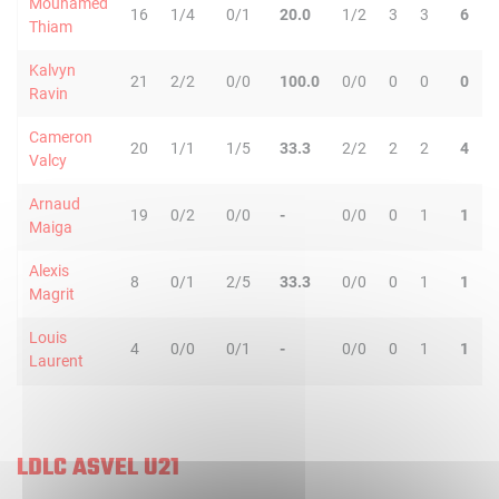
Mouhamed
16
1/4
0/1
20.0
1/2
3
3
6
Thiam
Kalvyn
21
2/2
0/0
100.0
0/0
0
0
0
Ravin
Cameron
20
1/1
1/5
33.3
2/2
2
2
4
Valcy
Arnaud
19
0/2
0/0
-
0/0
0
1
1
Maiga
Alexis
8
0/1
2/5
33.3
0/0
0
1
1
Magrit
Louis
4
0/0
0/1
-
0/0
0
1
1
Laurent
LDLC ASVEL U21