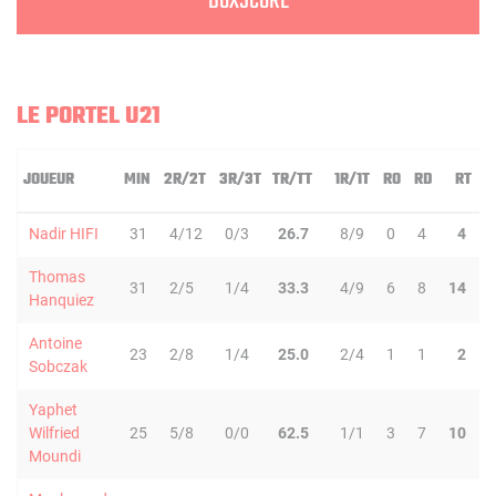
BOXSCORE
LE PORTEL U21
JOUEUR
MIN
2R/2T
3R/3T
TR/TT
1R/1T
RO
RD
RT
P
Nadir HIFI
31
4/12
0/3
26.7
8/9
0
4
4
Thomas
31
2/5
1/4
33.3
4/9
6
8
14
Hanquiez
Antoine
23
2/8
1/4
25.0
2/4
1
1
2
Sobczak
Yaphet
Wilfried
25
5/8
0/0
62.5
1/1
3
7
10
Moundi