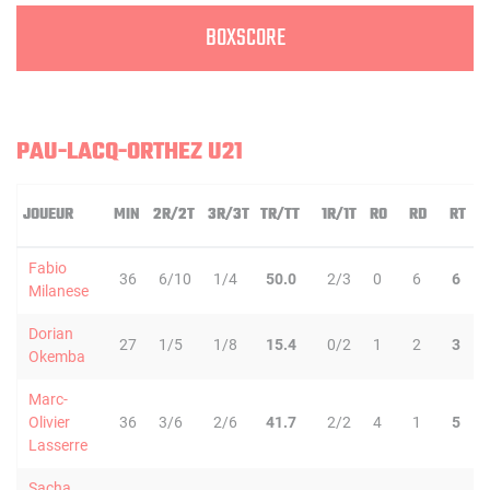
BOXSCORE
PAU-LACQ-ORTHEZ U21
JOUEUR
MIN
2R/2T
3R/3T
TR/TT
1R/1T
RO
RD
RT
P
Fabio
36
6/10
1/4
50.0
2/3
0
6
6
Milanese
Dorian
27
1/5
1/8
15.4
0/2
1
2
3
Okemba
Marc-
Olivier
36
3/6
2/6
41.7
2/2
4
1
5
Lasserre
Sacha