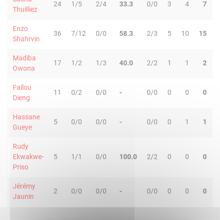
24
1/5
2/4
33.3
0/0
3
4
7
Thuilliez
Enzo
36
7/12
0/0
58.3
2/3
5
10
15
Shahrvin
Madiba
17
1/2
1/3
40.0
2/2
1
1
2
Owona
Fallou
11
0/2
0/0
-
0/0
0
0
0
Dieng
Hassane
5
0/0
0/0
-
0/0
0
1
1
Gueye
Rudy
Ekwakwe-
5
1/1
0/0
100.0
2/2
0
0
0
Priso
Jérémy
2
0/0
0/0
-
0/0
0
0
0
Jaunin