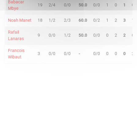
Babacar
19
2/4
0/0
50.0
0/0
1
0
1
0
Mbye
Noah Manet
18
1/2
2/3
60.0
0/2
1
2
3
1
Rafail
9
0/0
1/2
50.0
0/0
0
2
2
0
Lanaras
Francois
3
0/0
0/0
-
0/0
0
0
0
2
Wibaut