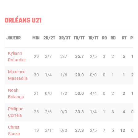
ORLÉANS U21
JOUEUR
MIN
2R/2T
3R/3T
TR/TT
1R/1T
RO
RD
RT
PD
Kyliann
29
3/7
2/7
35.7
2/5
3
2
5
1
Rotardier
Maxence
30
1/4
1/6
20.0
0/0
0
1
1
2
Massadila
Noah
21
0/0
1/2
50.0
4/4
0
2
2
1
Bolanga
Philippe
23
2/6
0/0
33.3
1/4
1
3
4
0
Correia
Christ
19
3/11
0/0
27.3
2/5
7
5
12
0
Sanka