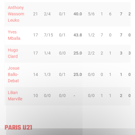
Anthony
Wassom
21
2/4
0/1
40.0
5/6
1
6
7
2
Leuko
Yves
17
7/15
0/1
43.8
1/2
7
0
7
0
Mballa
Hugo
17
1/4
0/0
25.0
2/2
2
1
3
3
Ciard
Josue
Ballo-
14
1/3
0/1
25.0
0/0
0
1
1
0
Debat
Lilian
10
0/0
0/0
-
0/0
1
1
2
0
Marville
PARIS U21