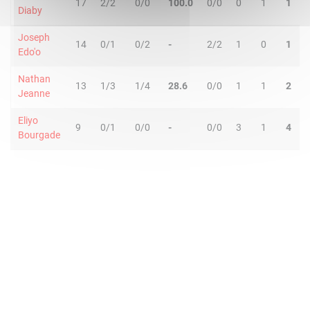
17
2/2
0/0
100.0
0/0
0
1
1
Diaby
Joseph
14
0/1
0/2
-
2/2
1
0
1
Edo'o
Nathan
13
1/3
1/4
28.6
0/0
1
1
2
Jeanne
Eliyo
9
0/1
0/0
-
0/0
3
1
4
Bourgade