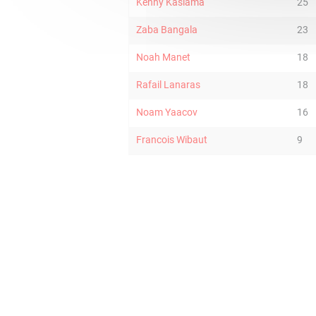
Kenny Kasiama
25
Zaba Bangala
23
Noah Manet
18
Rafail Lanaras
18
Noam Yaacov
16
Francois Wibaut
9