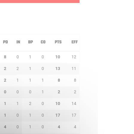
PD
IN
BP
CO
PTS
EFF
8
0
1
0
10
12
2
2
1
0
13
11
2
1
1
1
8
8
0
0
0
1
2
2
1
1
2
0
10
14
1
0
1
0
17
17
4
0
1
0
4
4