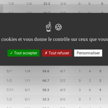
1/5
1/4
22.2
3/4
0
0
0
1/1
1/2
66.7
0/0
0
0
0
0/0
0/0
-
0/1
0
3
3
es cookies et vous donne le contrôle sur ceux que vous
Tout accepter
Tout refuser
Personnaliser
2R/2T
3R/3T
TR/TT
1R/1T
RO
RD
RT
5/7
1/4
54.6
4/7
1
4
5
1/2
1/1
66.7
2/2
0
2
2
7/11
0/1
58.3
4/5
3
6
9
1/2
0/1
33.3
0/0
0
1
1