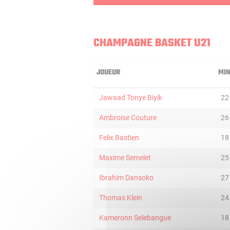
CHAMPAGNE BASKET U21
JOUEUR
MI
Jawaad Tonye Biyik
22
Ambroise Couture
26
Felix Bastien
18
Maxime Semelet
25
Ibrahim Dansoko
27
Thomas Klein
24
Kameronn Selebangue
18