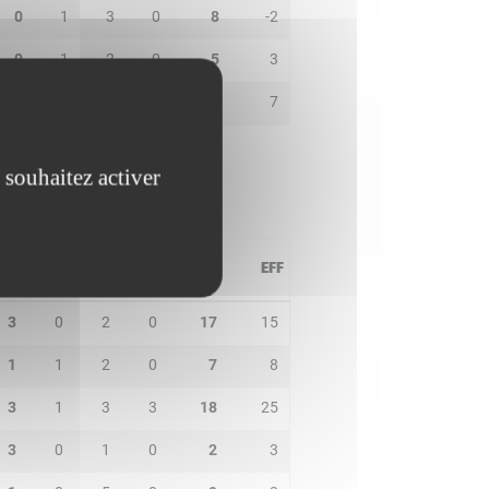
0
1
3
0
8
-2
0
1
2
0
5
3
3
3
1
0
0
7
 souhaitez activer
PD
IN
BP
CO
PTS
EFF
3
0
2
0
17
15
1
1
2
0
7
8
3
1
3
3
18
25
3
0
1
0
2
3