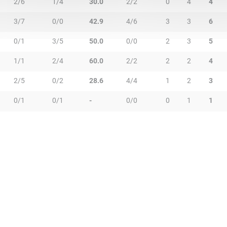
2/6
1/4
30.0
2/2
0
4
4
3/7
0/0
42.9
4/6
3
3
6
0/1
3/5
50.0
0/0
2
3
5
1/1
2/4
60.0
2/2
2
2
4
2/5
0/2
28.6
4/4
1
2
3
0/1
0/1
-
0/0
0
1
1