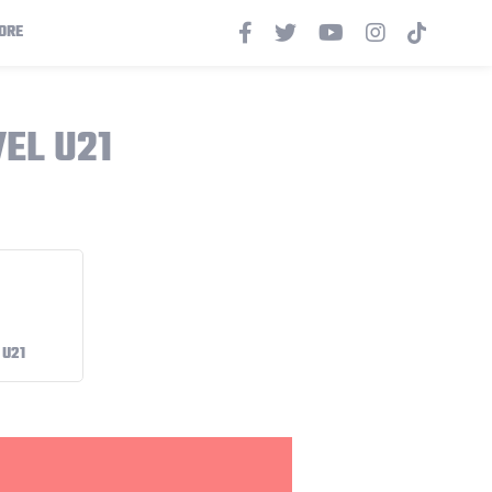
ORE
EL U21
 U21