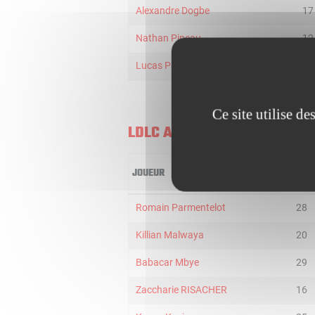
Alexandre Dogbe
17
Nathan Pineau
12
Lucas Pommier
12
Ce site utilise d
LDLC ASVEL U21
JOUEUR
MIN
Romain Parmentelot
28
Killian Malwaya
20
Babacar Mbye
29
Zaccharie RISACHER
16