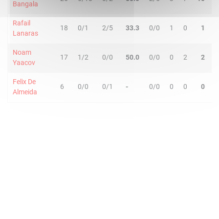
Bangala
Rafail
18
0/1
2/5
33.3
0/0
1
0
1
1
Lanaras
Noam
17
1/2
0/0
50.0
0/0
0
2
2
3
Yaacov
Felix De
6
0/0
0/1
-
0/0
0
0
0
0
Almeida