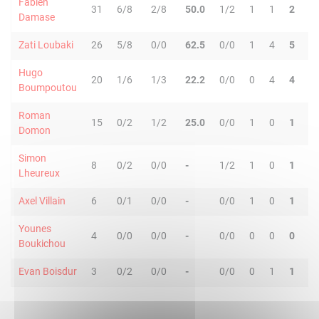
Fabien
31
6/8
2/8
50.0
1/2
1
1
2
2
Damase
Zati Loubaki
26
5/8
0/0
62.5
0/0
1
4
5
0
Hugo
20
1/6
1/3
22.2
0/0
0
4
4
4
Boumpoutou
Roman
15
0/2
1/2
25.0
0/0
1
0
1
0
Domon
Simon
8
0/2
0/0
-
1/2
1
0
1
2
Lheureux
Axel Villain
6
0/1
0/0
-
0/0
1
0
1
1
Younes
4
0/0
0/0
-
0/0
0
0
0
0
Boukichou
Evan Boisdur
3
0/2
0/0
-
0/0
0
1
1
1