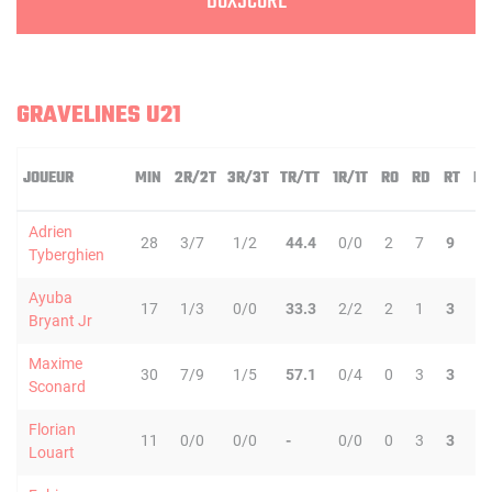
BOXSCORE
GRAVELINES U21
JOUEUR
MIN
2R/2T
3R/3T
TR/TT
1R/1T
RO
RD
RT
PD
Adrien
28
3/7
1/2
44.4
0/0
2
7
9
4
Tyberghien
Ayuba
17
1/3
0/0
33.3
2/2
2
1
3
0
Bryant Jr
Maxime
30
7/9
1/5
57.1
0/4
0
3
3
0
Sconard
Florian
11
0/0
0/0
-
0/0
0
3
3
2
Louart