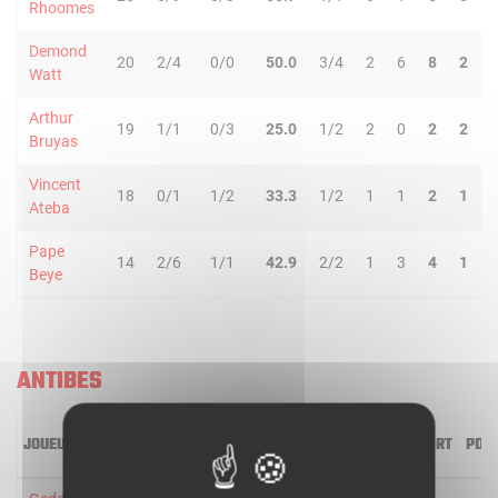
Rhoomes
Demond
20
2/4
0/0
50.0
3/4
2
6
8
2
Watt
Arthur
19
1/1
0/3
25.0
1/2
2
0
2
2
Bruyas
Vincent
18
0/1
1/2
33.3
1/2
1
1
2
1
Ateba
Pape
14
2/6
1/1
42.9
2/2
1
3
4
1
Beye
ANTIBES
JOUEUR
MIN
2R/2T
3R/3T
TR/TT
1R/1T
RO
RD
RT
PD