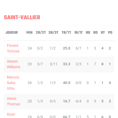
SAINT-VALLIER
JOUEUR
MIN
2R/2T
3R/3T
TR/TT
1R/1T
RO
RD
RT
PD
I
Florent
24
0/2
1/2
25.0
6/7
1
3
4
2
Tortosa
Akeem
33
3/7
3/11
33.3
2/3
1
7
8
1
Williams
Marcos
Suka-
26
1/2
1/3
40.0
0/0
0
1
1
4
Umu
Alexis
20
1/3
0/3
16.7
4/4
0
5
5
3
Thomas
Ryan
26
6/9
0/0
66.7
1/1
5
1
6
0