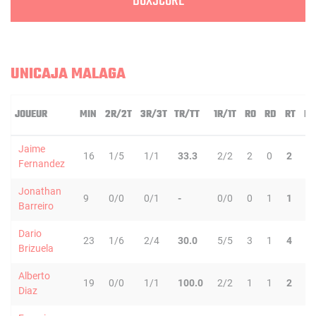
BOXSCORE
UNICAJA MALAGA
JOUEUR
MIN
2R/2T
3R/3T
TR/TT
1R/1T
RO
RD
RT
PD
Jaime
16
1/5
1/1
33.3
2/2
2
0
2
1
Fernandez
Jonathan
9
0/0
0/1
-
0/0
0
1
1
2
Barreiro
Dario
23
1/6
2/4
30.0
5/5
3
1
4
2
Brizuela
Alberto
19
0/0
1/1
100.0
2/2
1
1
2
8
Diaz