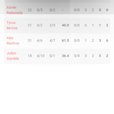
Xavier
22
0/5
0/2
-
0/0
3
2
5
0
Rabaseda
Tyrus
21
0/2
2/3
40.0
0/0
0
1
1
2
McGee
Alex
31
4/6
4/7
61.5
0/0
1
2
3
6
Renfroe
Julian
18
4/10
0/1
36.4
5/9
3
2
5
2
Gamble