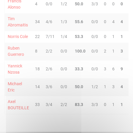
Francis
4
0/0
1/2
50.0
3/3
0
0
0
0
Alonso
Tim
34
4/6
1/3
55.6
0/0
0
4
4
1
Abromaitis
Norris Cole
22
7/11
1/4
53.3
0/0
0
1
1
4
Ruben
8
2/2
0/0
100.0
0/0
2
1
3
0
Guerrero
Yannick
18
2/6
0/0
33.3
0/0
3
6
9
0
Nzosa
Michael
14
3/6
0/0
50.0
1/2
1
3
4
0
Eric
Axel
33
3/4
2/2
83.3
3/3
0
1
1
2
BOUTEILLE