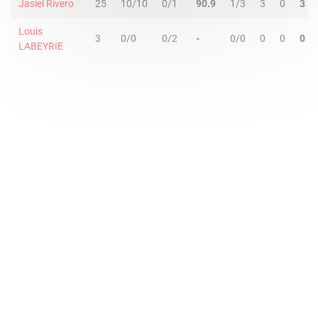
Jasiel Rivero
25
10/10
0/1
90.9
1/3
3
0
3
Louis
3
0/0
0/2
-
0/0
0
0
0
LABEYRIE