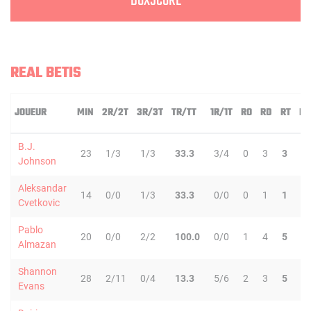
BOXSCORE
REAL BETIS
JOUEUR
MIN
2R/2T
3R/3T
TR/TT
1R/1T
RO
RD
RT
PD
B.J.
23
1/3
1/3
33.3
3/4
0
3
3
0
Johnson
Aleksandar
14
0/0
1/3
33.3
0/0
0
1
1
4
Cvetkovic
Pablo
20
0/0
2/2
100.0
0/0
1
4
5
0
Almazan
Shannon
28
2/11
0/4
13.3
5/6
2
3
5
4
Evans