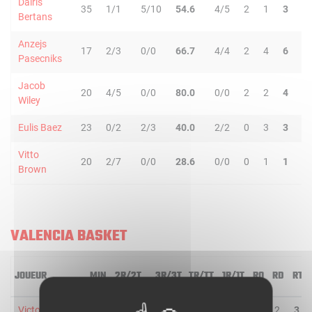
Dairis
35
1/1
5/10
54.6
4/5
2
1
3
2
Bertans
Anzejs
17
2/3
0/0
66.7
4/4
2
4
6
0
Pasecniks
Jacob
20
4/5
0/0
80.0
0/0
2
2
4
0
Wiley
Eulis Baez
23
0/2
2/3
40.0
2/2
0
3
3
2
Vitto
20
2/7
0/0
28.6
0/0
0
1
1
0
Brown
VALENCIA BASKET
JOUEUR
MIN
2R/2T
3R/3T
TR/TT
1R/1T
RO
RD
RT
Victor Claver
18
1/4
1/2
33.3
0/0
1
2
3