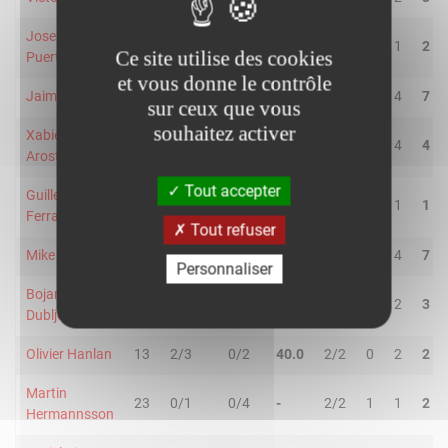
Joseph
21
0/0
1/2
50.0
0/0
1
1
2
Ce site utilise des cookies
Puerto
et vous donne le contrôle
Jaime Pradilla
16
1/5
0/2
14.3
0/0
3
4
7
sur ceux que vous
souhaitez activer
Xabier Lopez-
31
1/4
1/4
25.0
2/4
0
4
4
Arosteguj
Tout accepter
Guillem
15
0/1
1/2
33.3
0/0
0
1
1
Ferrando
Tout refuser
Mike Tobey
20
3/6
1/2
50.0
3/4
3
4
7
Personnaliser
Bojan
16
2/4
1/3
42.9
0/0
1
2
3
Dubljevic
Olivier Hanlan
13
2/3
0/2
40.0
2/2
0
2
2
Martin
23
0/1
0/4
-
2/2
1
1
2
Hermannsson