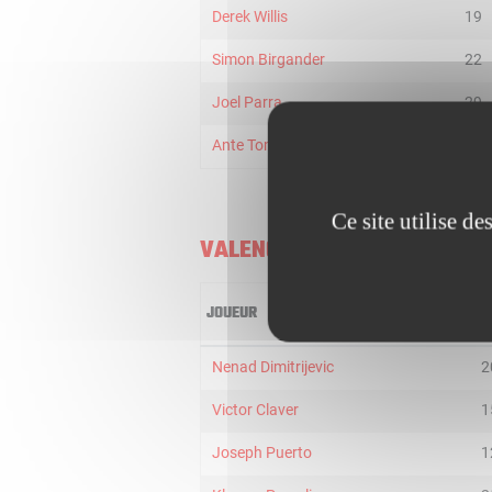
Derek Willis
19
Simon Birgander
22
Joel Parra
29
Ante Tomic
18
Ce site utilise d
VALENCIA BASKET
JOUEUR
M
Nenad Dimitrijevic
2
Victor Claver
1
Joseph Puerto
1