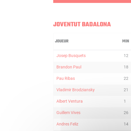
JOVENTUT BADALONA
JOUEUR
MIN
Josep Busquets
12
Brandon Paul
18
Pau Ribas
22
Vladimir Brodziansky
21
Albert Ventura
1
Guillem Vives
26
Andres Feliz
14