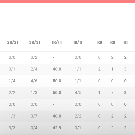
2R/2T
3R/3T
TR/TT
1R/1T
RO
RD
RT
0/0
0/2
-
0/0
0
2
2
0/1
2/4
40.0
1/1
2
1
3
1/4
4/6
50.0
1/1
0
0
0
2/2
1/3
60.0
4/5
1
7
8
0/0
0/0
-
0/0
0
0
0
1/3
3/7
40.0
2/2
0
2
2
3/3
0/4
42.9
0/1
0
2
2