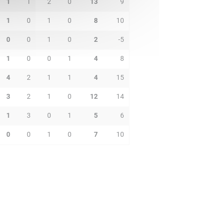
1
1
2
0
13
9
1
0
1
0
8
10
0
0
1
0
2
-5
1
0
0
1
4
8
4
2
1
1
4
15
3
2
1
0
12
14
1
3
0
1
5
6
0
0
1
0
7
10