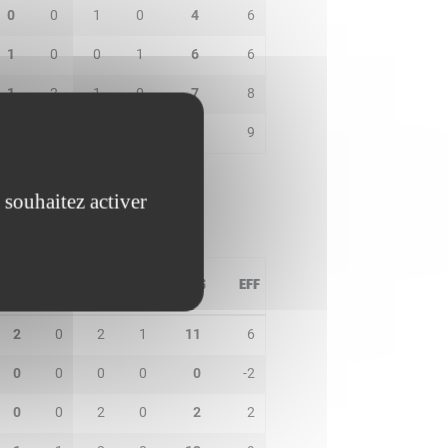
0
0
1
0
4
6
1
0
0
1
6
6
1
2
1
0
7
8
1
0
2
0
7
9
 souhaitez activer
PD
IN
BP
CO
PTS
EFF
2
0
2
1
11
6
0
0
0
0
0
-2
0
0
2
0
2
2