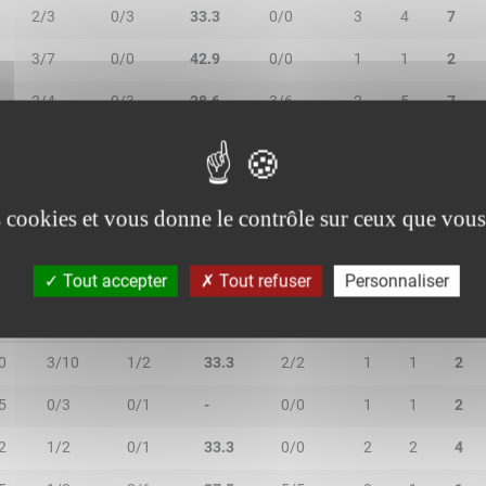
2/3
0/3
33.3
0/0
3
4
7
3/7
0/0
42.9
0/0
1
1
2
2/4
0/3
28.6
3/6
2
5
7
3/7
0/0
42.9
1/1
3
4
7
es cookies et vous donne le contrôle sur ceux que vous
Tout accepter
Tout refuser
Personnaliser
IN
2R/2T
3R/3T
TR/TT
1R/1T
RO
RD
RT
0
3/10
1/2
33.3
2/2
1
1
2
5
0/3
0/1
-
0/0
1
1
2
2
1/2
0/1
33.3
0/0
2
2
4