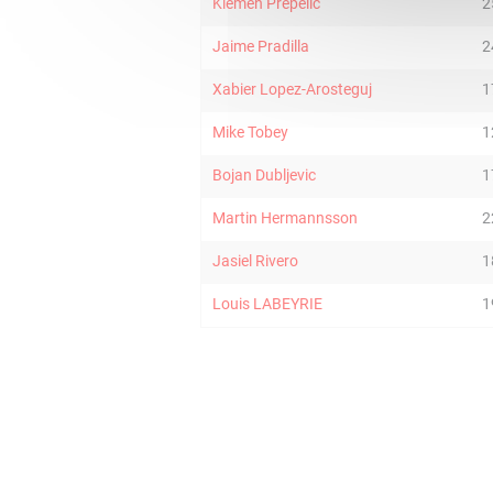
Klemen Prepelic
2
Jaime Pradilla
2
Xabier Lopez-Arosteguj
1
Mike Tobey
1
Bojan Dubljevic
1
Martin Hermannsson
2
Jasiel Rivero
1
Louis LABEYRIE
1