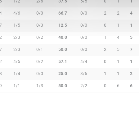
5
1/2
2/6
37.5
5/5
0
1
1
4
4/6
0/0
66.7
0/0
2
2
4
7
1/5
0/3
12.5
0/0
0
1
1
2
2/3
0/2
40.0
0/0
1
4
5
7
2/3
0/1
50.0
0/0
2
5
7
2
4/5
0/2
57.1
4/4
0
1
1
8
1/4
0/0
25.0
3/6
1
1
2
9
1/1
1/3
50.0
2/2
0
6
6