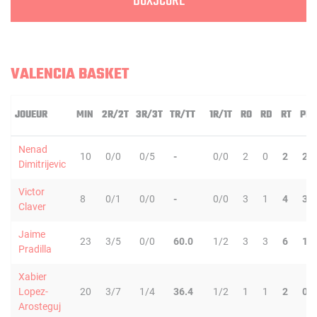
BOXSCORE
VALENCIA BASKET
JOUEUR
MIN
2R/2T
3R/3T
TR/TT
1R/1T
RO
RD
RT
PD
Nenad
10
0/0
0/5
-
0/0
2
0
2
2
Dimitrijevic
Victor
8
0/1
0/0
-
0/0
3
1
4
3
Claver
Jaime
23
3/5
0/0
60.0
1/2
3
3
6
1
Pradilla
Xabier
Lopez-
20
3/7
1/4
36.4
1/2
1
1
2
0
Arosteguj