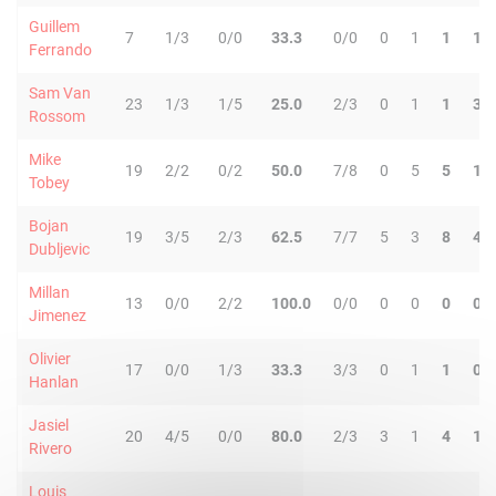
Guillem
7
1/3
0/0
33.3
0/0
0
1
1
1
Ferrando
Sam Van
23
1/3
1/5
25.0
2/3
0
1
1
3
Rossom
Mike
19
2/2
0/2
50.0
7/8
0
5
5
1
Tobey
Bojan
19
3/5
2/3
62.5
7/7
5
3
8
4
Dubljevic
Millan
13
0/0
2/2
100.0
0/0
0
0
0
0
Jimenez
Olivier
17
0/0
1/3
33.3
3/3
0
1
1
0
Hanlan
Jasiel
20
4/5
0/0
80.0
2/3
3
1
4
1
Rivero
Louis