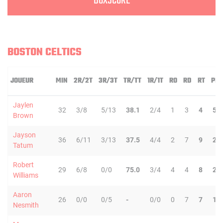
BOXSCORE
BOSTON CELTICS
JOUEUR
MIN
2R/2T
3R/3T
TR/TT
1R/1T
RO
RD
RT
PD
Jaylen
32
3/8
5/13
38.1
2/4
1
3
4
5
Brown
Jayson
36
6/11
3/13
37.5
4/4
2
7
9
2
Tatum
Robert
29
6/8
0/0
75.0
3/4
4
4
8
2
Williams
Aaron
26
0/0
0/5
-
0/0
0
7
7
1
Nesmith