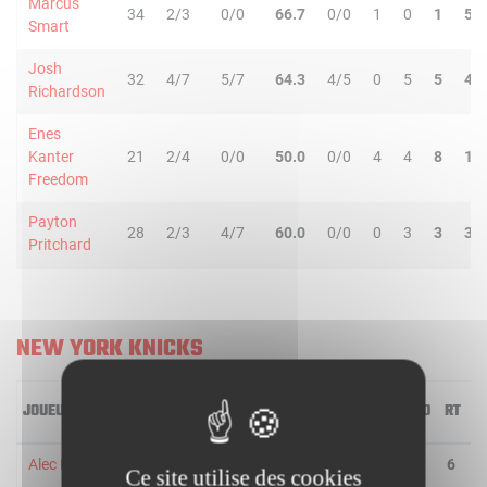
Marcus
34
2/3
0/0
66.7
0/0
1
0
1
5
Smart
Josh
32
4/7
5/7
64.3
4/5
0
5
5
4
Richardson
Enes
Kanter
21
2/4
0/0
50.0
0/0
4
4
8
1
Freedom
Payton
28
2/3
4/7
60.0
0/0
0
3
3
3
Pritchard
NEW YORK KNICKS
JOUEUR
MIN
2R/2T
3R/3T
TR/TT
1R/1T
RO
RD
RT
P
Alec Burks
41
2/3
3/6
55.6
6/7
0
6
6
4
Ce site utilise des cookies