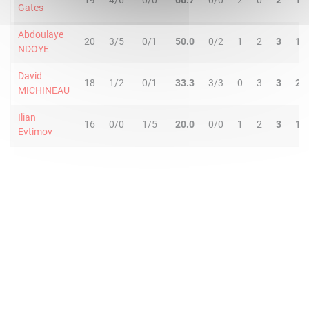
19
4/6
0/0
66.7
0/0
2
0
2
1
Gates
Abdoulaye
20
3/5
0/1
50.0
0/2
1
2
3
1
NDOYE
David
18
1/2
0/1
33.3
3/3
0
3
3
2
MICHINEAU
Ilian
16
0/0
1/5
20.0
0/0
1
2
3
1
Evtimov