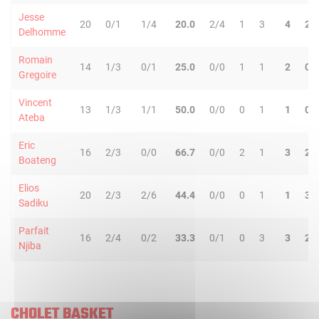
Jesse
20
0/1
1/4
20.0
2/4
1
3
4
2
Delhomme
Romain
14
1/3
0/1
25.0
0/0
1
1
2
0
Gregoire
Vincent
13
1/3
1/1
50.0
0/0
0
1
1
0
Ateba
Eric
16
2/3
0/0
66.7
0/0
2
1
3
2
Boateng
Elios
20
2/3
2/6
44.4
0/0
0
1
1
3
Sadiku
Parfait
16
2/4
0/2
33.3
0/1
0
3
3
2
Njiba
CHOLET BASKET