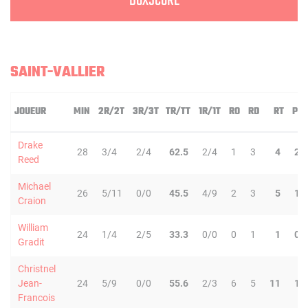
BOXSCORE
SAINT-VALLIER
JOUEUR
MIN
2R/2T
3R/3T
TR/TT
1R/1T
RO
RD
RT
PD
Drake
28
3/4
2/4
62.5
2/4
1
3
4
2
Reed
Michael
26
5/11
0/0
45.5
4/9
2
3
5
1
Craion
William
24
1/4
2/5
33.3
0/0
0
1
1
0
Gradit
Christnel
Jean-
24
5/9
0/0
55.6
2/3
6
5
11
1
Francois