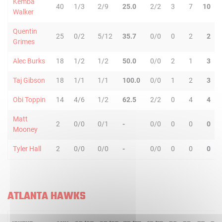
Kemba
40
1/3
2/9
25.0
2/2
3
7
10
Walker
Quentin
25
0/2
5/12
35.7
0/0
0
2
2
Grimes
Alec Burks
18
1/2
1/2
50.0
0/0
2
1
3
Taj Gibson
18
1/1
1/1
100.0
0/0
1
2
3
Obi Toppin
14
4/6
1/2
62.5
2/2
0
4
4
Matt
2
0/0
0/1
-
0/0
0
0
0
Mooney
Tyler Hall
2
0/0
0/0
-
0/0
0
0
0
ATLANTA HAWKS