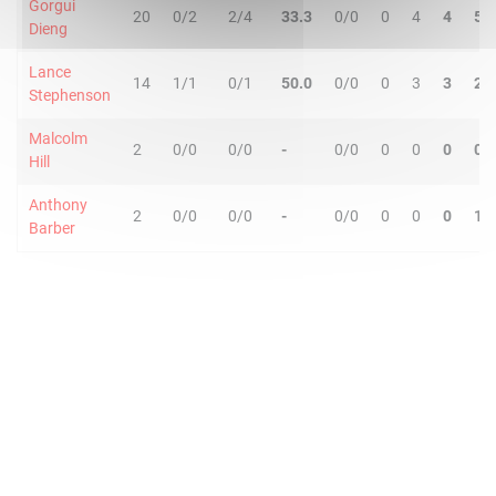
Gorgui
20
0/2
2/4
33.3
0/0
0
4
4
5
Dieng
Lance
14
1/1
0/1
50.0
0/0
0
3
3
2
Stephenson
Malcolm
2
0/0
0/0
-
0/0
0
0
0
0
Hill
Anthony
2
0/0
0/0
-
0/0
0
0
0
1
Barber