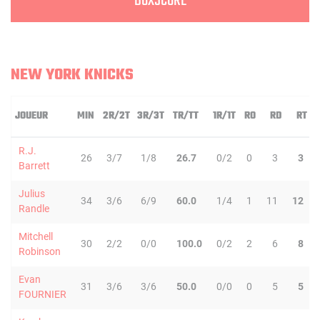
BOXSCORE
NEW YORK KNICKS
JOUEUR
MIN
2R/2T
3R/3T
TR/TT
1R/1T
RO
RD
RT
R.J.
26
3/7
1/8
26.7
0/2
0
3
3
Barrett
Julius
34
3/6
6/9
60.0
1/4
1
11
12
Randle
Mitchell
30
2/2
0/0
100.0
0/2
2
6
8
Robinson
Evan
31
3/6
3/6
50.0
0/0
0
5
5
FOURNIER