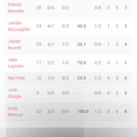
Patrick
29
0/6
0/2
-
3/6
2
5
7
7
Beverley
Jordan
24
4/7
0/3
40.0
1/2
1
2
3
2
McLaughlin
Jaylen
29
4/7
1/7
35.7
0/0
1
3
4
6
Nowell
Jake
17
2/2
1/2
75.0
2/2
0
1
1
0
Layman
Naz Reid
12
1/2
0/2
25.0
1/2
0
5
5
0
Josh
5
0/0
0/0
-
0/0
0
2
2
0
Okogie
Greg
22
3/3
0/0
100.0
1/2
0
6
6
4
Monroe