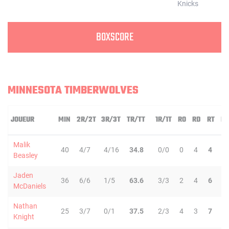
BOXSCORE
MINNESOTA TIMBERWOLVES
JOUEUR
MIN
2R/2T
3R/3T
TR/TT
1R/1T
RO
RD
RT
PD
Malik
40
4/7
4/16
34.8
0/0
0
4
4
1
Beasley
Jaden
36
6/6
1/5
63.6
3/3
2
4
6
0
McDaniels
Nathan
25
3/7
0/1
37.5
2/3
4
3
7
2
Knight