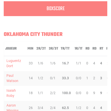
BOXSCORE
OKLAHOMA CITY THUNDER
JOUEUR
MIN
2R/2T
3R/3T
TR/TT
1R/1T
RO
RD
RT
PD
Luguentz
33
1/6
1/6
16.7
1/1
0
4
4
2
Dort
Paul
14
1/2
0/1
33.3
0/0
1
2
3
0
Watson
Isaiah
18
1/1
2/2
100.0
0/0
0
9
9
0
Roby
Aaron
26
3/4
2/4
62.5
1/2
0
4
4
1
Wiggins