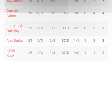
Taj Gibson
23
0/0
0/1
-
0/0
0
7
7
0
Quentin
19
0/0
1/6
16.7
0/0
0
4
4
2
Grimes
Immanuel
26
3/5
1/7
33.3
2/2
0
3
3
1
Quickley
Alec Burks
24
1/5
2/3
37.5
1/1
1
2
3
1
Kevin
15
2/4
1/4
37.5
0/0
1
1
2
0
Knox