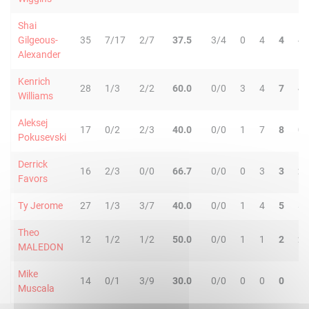
Shai
Gilgeous-
35
7/17
2/7
37.5
3/4
0
4
4
4
Alexander
Kenrich
28
1/3
2/2
60.0
0/0
3
4
7
4
Williams
Aleksej
17
0/2
2/3
40.0
0/0
1
7
8
0
Pokusevski
Derrick
16
2/3
0/0
66.7
0/0
0
3
3
2
Favors
Ty Jerome
27
1/3
3/7
40.0
0/0
1
4
5
5
Theo
12
1/2
1/2
50.0
0/0
1
1
2
2
MALEDON
Mike
14
0/1
3/9
30.0
0/0
0
0
0
1
Muscala