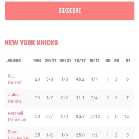
BOXSCORE
NEW YORK KNICKS
JOUEUR
MIN
2R/2T
3R/3T
TR/TT
1R/1T
RO
RD
RT
PD
R.J.
28
5/8
1/5
46.2
4/7
1
5
6
2
Barrett
Julius
29
1/7
0/2
11.1
2/4
2
5
7
6
Randle
Mitchell
30
6/7
0/0
85.7
5/10
7
8
15
0
Robinson
Evan
25
1/2
1/6
25.0
1/2
1
2
3
1
FOURNIER