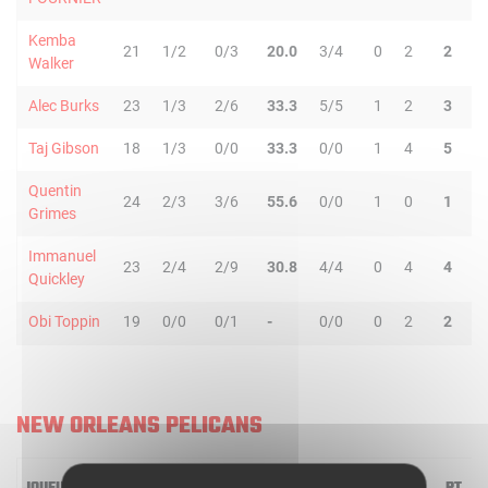
Kemba
21
1/2
0/3
20.0
3/4
0
2
2
2
Walker
Alec Burks
23
1/3
2/6
33.3
5/5
1
2
3
2
Taj Gibson
18
1/3
0/0
33.3
0/0
1
4
5
1
Quentin
24
2/3
3/6
55.6
0/0
1
0
1
2
Grimes
Immanuel
23
2/4
2/9
30.8
4/4
0
4
4
5
Quickley
Obi Toppin
19
0/0
0/1
-
0/0
0
2
2
0
NEW ORLEANS PELICANS