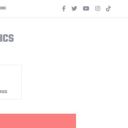
ORE
ICS
TICS