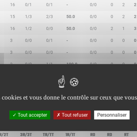
16
0/1
0/1
-
0/0
0
2
2
15
1/3
2/3
50.0
0/0
0
2
2
16
1/2
0/0
50.0
0/0
2
1
3
3
0/0
0/1
-
0/0
0
0
0
3
0/0
0/0
-
0/0
0
0
0
2
0/0
1/1
100.0
0/0
0
0
0
2
0/0
0/0
-
0/0
0
0
0
2
0/0
0/0
-
0/0
0
1
1
es cookies et vous donne le contrôle sur ceux que vous
Tout accepter
Tout refuser
Personnaliser
R/2T
3R/3T
TR/TT
1R/1T
RO
RD
RT