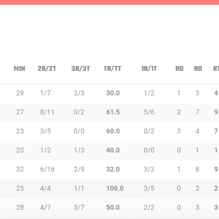
MIN
2R/2T
3R/3T
TR/TT
1R/1T
RO
RD
R
29
1/7
2/3
30.0
1/2
1
3
4
27
8/11
0/2
61.5
5/6
2
7
9
23
3/5
0/0
60.0
0/2
3
4
7
20
1/2
1/3
40.0
0/0
0
1
1
32
6/16
2/9
32.0
3/3
1
8
9
25
4/4
1/1
100.0
3/5
0
2
2
28
4/7
3/7
50.0
2/2
0
3
3