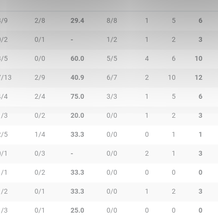
3/9
2/8
29.4
8/8
1
5
6
0/2
0/1
-
1/2
1
2
3
3/5
0/0
60.0
5/5
4
6
10
7/13
2/9
40.9
6/7
2
10
12
4/4
2/4
75.0
3/3
1
5
6
1/3
0/2
20.0
0/0
1
2
3
2/5
1/4
33.3
0/0
0
1
1
0/1
0/3
-
0/0
2
1
3
1/1
0/2
33.3
0/0
0
0
0
1/2
0/1
33.3
0/0
1
2
3
1/3
0/1
25.0
0/0
0
0
0