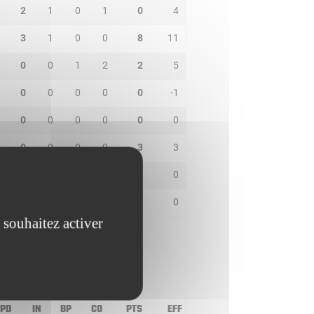
2
1
0
1
0
4
3
1
0
0
8
11
0
0
1
2
2
5
0
0
0
0
0
-1
0
0
0
0
0
0
0
0
0
0
3
3
1
0
1
0
0
0
0
0
1
0
0
0
 souhaitez activer
PD
IN
BP
CO
PTS
EFF