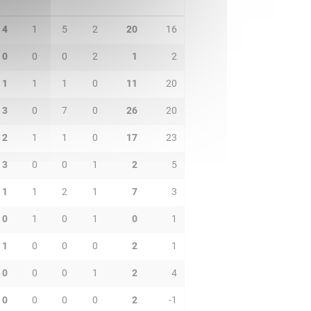
4
1
5
2
20
16
0
0
0
2
1
2
1
1
1
0
11
20
3
0
7
0
26
20
2
1
1
0
17
23
3
0
0
1
2
5
1
1
2
1
7
3
0
1
0
1
0
1
1
0
0
0
2
1
0
0
0
1
2
4
0
0
0
0
2
-1