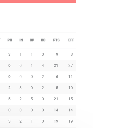
T
PD
IN
BP
CO
PTS
EFF
3
1
1
0
9
8
0
0
1
4
21
27
0
0
0
2
6
11
2
3
0
2
5
10
5
2
5
0
21
15
0
0
0
0
14
14
3
2
1
0
19
19