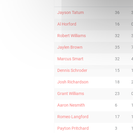
Jayson Tatum
36
Al Horford
16
Robert Williams
32
Jaylen Brown
35
Marcus Smart
32
Dennis Schroder
15
Josh Richardson
18
Grant Williams
23
Aaron Nesmith
6
Romeo Langford
17
Payton Pritchard
3