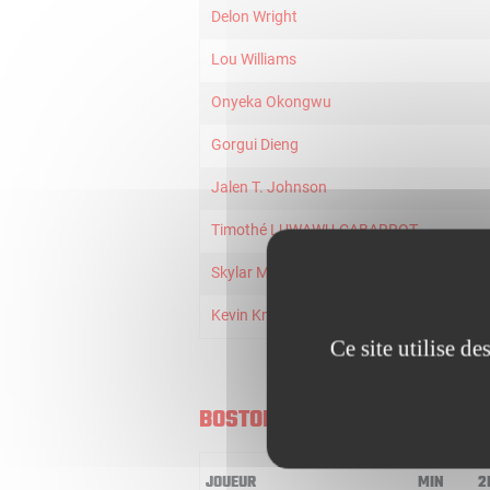
Delon Wright
Lou Williams
Onyeka Okongwu
Gorgui Dieng
Jalen T. Johnson
Timothé LUWAWU-CABARROT
Skylar Mays
Kevin Knox
Ce site utilise d
BOSTON CELTICS
JOUEUR
MIN
2