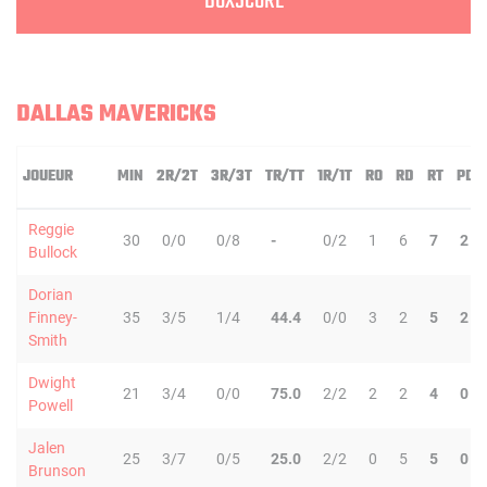
BOXSCORE
DALLAS MAVERICKS
JOUEUR
MIN
2R/2T
3R/3T
TR/TT
1R/1T
RO
RD
RT
PD
Reggie
30
0/0
0/8
-
0/2
1
6
7
2
Bullock
Dorian
Finney-
35
3/5
1/4
44.4
0/0
3
2
5
2
Smith
Dwight
21
3/4
0/0
75.0
2/2
2
2
4
0
Powell
Jalen
25
3/7
0/5
25.0
2/2
0
5
5
0
Brunson