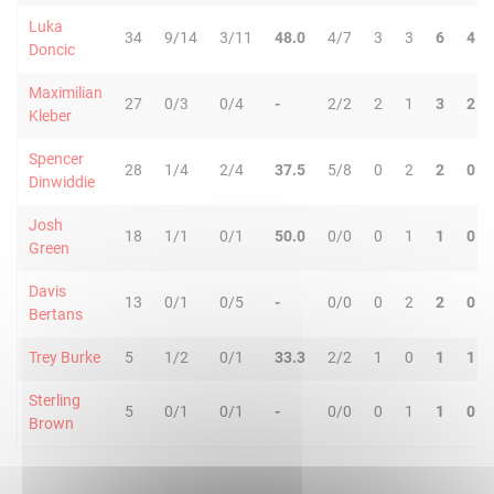
Luka
34
9/14
3/11
48.0
4/7
3
3
6
4
Doncic
Maximilian
27
0/3
0/4
-
2/2
2
1
3
2
Kleber
Spencer
28
1/4
2/4
37.5
5/8
0
2
2
0
Dinwiddie
Josh
18
1/1
0/1
50.0
0/0
0
1
1
0
Green
Davis
13
0/1
0/5
-
0/0
0
2
2
0
Bertans
Trey Burke
5
1/2
0/1
33.3
2/2
1
0
1
1
Sterling
5
0/1
0/1
-
0/0
0
1
1
0
Brown