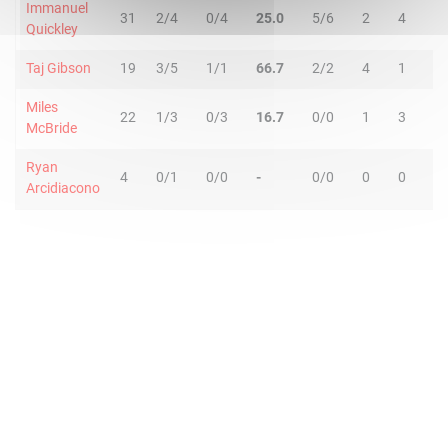
Immanuel
31
2/4
0/4
25.0
5/6
2
4
6
Quickley
Taj Gibson
19
3/5
1/1
66.7
2/2
4
1
5
Miles
22
1/3
0/3
16.7
0/0
1
3
4
McBride
Ryan
4
0/1
0/0
-
0/0
0
0
0
Arcidiacono