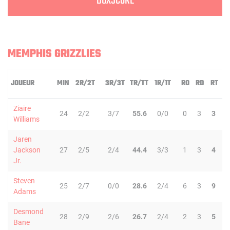
BOXSCORE
MEMPHIS GRIZZLIES
JOUEUR
MIN
2R/2T
3R/3T
TR/TT
1R/1T
RO
RD
RT
P
Ziaire
24
2/2
3/7
55.6
0/0
0
3
3
1
Williams
Jaren
Jackson
27
2/5
2/4
44.4
3/3
1
3
4
1
Jr.
Steven
25
2/7
0/0
28.6
2/4
6
3
9
0
Adams
Desmond
28
2/9
2/6
26.7
2/4
2
3
5
1
Bane