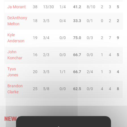
Ja Morant
38
13/30
1/4
41.2
8/10
2
3
5
8
De'Anthony
18
3/5
0/4
33.3
0/1
0
2
2
3
Melton
Kyle
19
3/4
0/0
75.0
0/3
2
7
9
3
Anderson
John
16
2/3
0/0
66.7
0/0
1
4
5
2
Konchar
Tyus
20
3/5
1/1
66.7
2/4
1
3
4
4
Jones
Brandon
25
5/8
0/0
62.5
0/0
4
4
8
0
Clarke
NEW YORK KNICKS