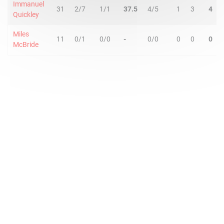
Immanuel
31
2/7
1/1
37.5
4/5
1
3
4
Quickley
Miles
11
0/1
0/0
-
0/0
0
0
0
McBride