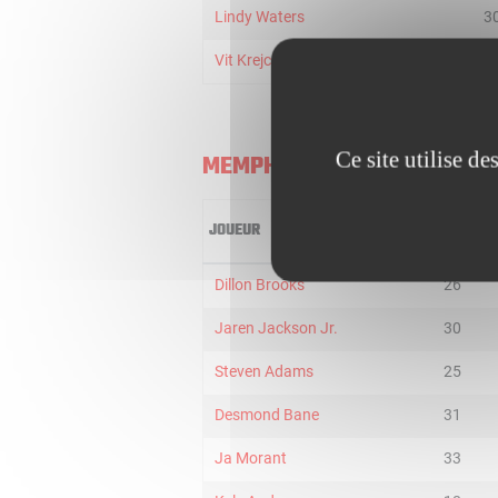
Lindy Waters
3
Vit Krejci
2
Ce site utilise d
MEMPHIS GRIZZLIES
JOUEUR
MIN
Dillon Brooks
26
Jaren Jackson Jr.
30
Steven Adams
25
Desmond Bane
31
Ja Morant
33