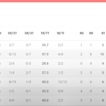
N
2R/2T
3R/3T
TR/TT
1R/1T
RO
RD
RT
6
2/7
3/7
35.7
2/2
1
1
2
9
8/12
3/7
57.9
4/8
2
8
10
6
2/4
0/3
28.6
2/2
0
4
4
6
1/4
2/7
27.3
1/2
2
3
5
8
8/15
1/5
45.0
12/12
0
6
6
6
1/2
0/1
33.3
0/0
4
0
4
0
4/9
0/1
40.0
2/2
5
3
8