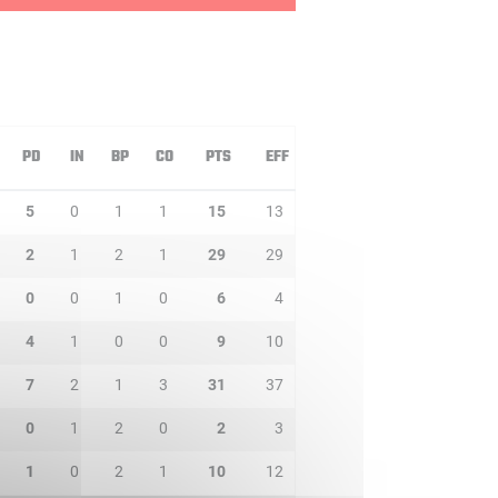
PD
IN
BP
CO
PTS
EFF
5
0
1
1
15
13
2
1
2
1
29
29
0
0
1
0
6
4
4
1
0
0
9
10
7
2
1
3
31
37
0
1
2
0
2
3
1
0
2
1
10
12