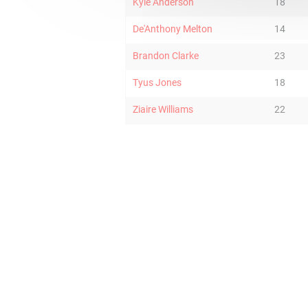
Kyle Anderson
18
De'Anthony Melton
14
Brandon Clarke
23
Tyus Jones
18
Ziaire Williams
22