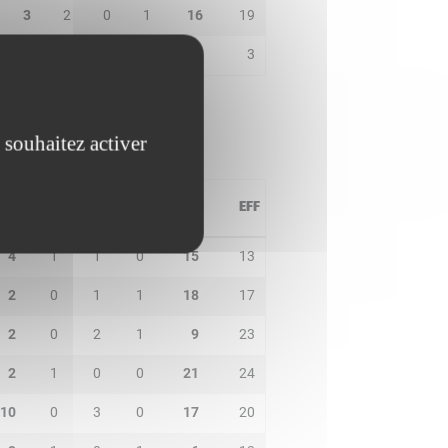
3
2
0
1
16
19
3
0
2
1
0
3
 souhaitez activer
PD
IN
BP
CO
PTS
EFF
4
1
1
0
15
13
2
0
1
1
18
17
2
0
2
1
9
23
2
1
0
0
21
24
10
0
3
0
17
20