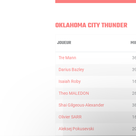
OKLAHOMA CITY THUNDER
JOUEUR
MI
Tre Mann
3
Darius Bazley
3
Isaiah Roby
1
Theo MALEDON
2
Shai Gilgeous-Alexander
3
Olivier SARR
1
Aleksej Pokusevski
2