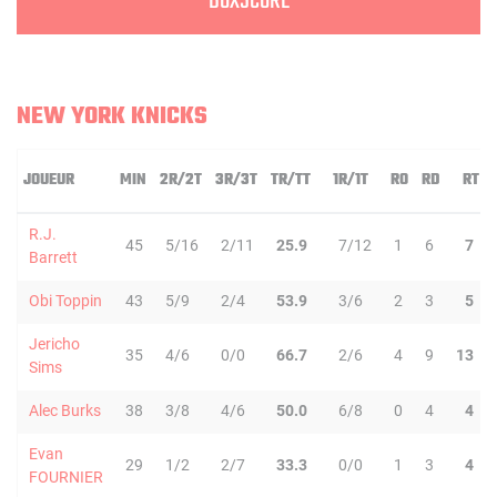
BOXSCORE
NEW YORK KNICKS
JOUEUR
MIN
2R/2T
3R/3T
TR/TT
1R/1T
RO
RD
RT
R.J.
45
5/16
2/11
25.9
7/12
1
6
7
Barrett
Obi Toppin
43
5/9
2/4
53.9
3/6
2
3
5
Jericho
35
4/6
0/0
66.7
2/6
4
9
13
Sims
Alec Burks
38
3/8
4/6
50.0
6/8
0
4
4
Evan
29
1/2
2/7
33.3
0/0
1
3
4
FOURNIER