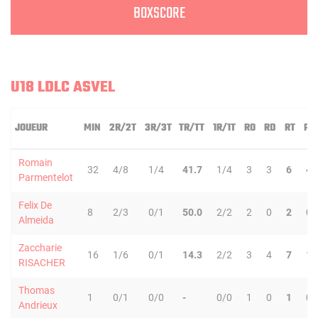
BOXSCORE
U18 LDLC ASVEL
JOUEUR
MIN
2R/2T
3R/3T
TR/TT
1R/1T
RO
RD
RT
PD
Romain
32
4/8
1/4
41.7
1/4
3
3
6
4
Parmentelot
Felix De
8
2/3
0/1
50.0
2/2
2
0
2
0
Almeida
Zaccharie
16
1/6
0/1
14.3
2/2
3
4
7
1
RISACHER
Thomas
1
0/1
0/0
-
0/0
1
0
1
0
Andrieux