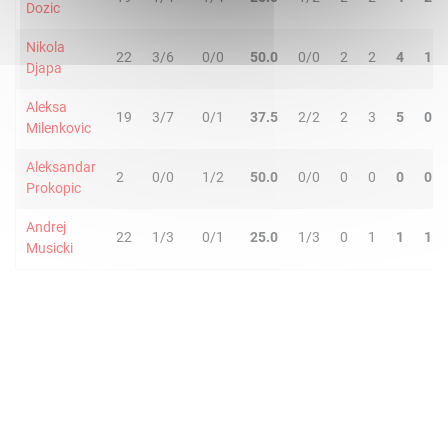
Dozic
Nikola
22
3/6
0/0
50.0
0/0
2
2
4
1
Djapa
Aleksa
19
3/7
0/1
37.5
2/2
2
3
5
0
Milenkovic
Aleksandar
2
0/0
1/2
50.0
0/0
0
0
0
0
Prokopic
Andrej
22
1/3
0/1
25.0
1/3
0
1
1
1
Musicki