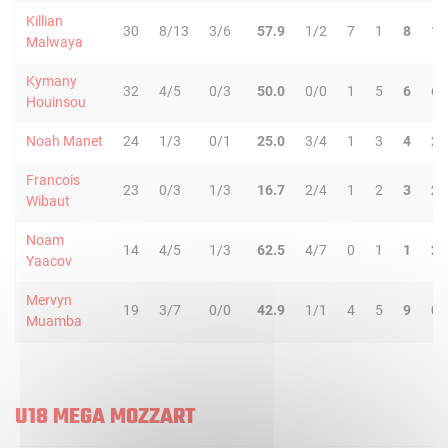
Killian
30
8/13
3/6
57.9
1/2
7
1
8
1
Malwaya
Kymany
32
4/5
0/3
50.0
0/0
1
5
6
6
Houinsou
Noah Manet
24
1/3
0/1
25.0
3/4
1
3
4
2
Francois
23
0/3
1/3
16.7
2/4
1
2
3
2
Wibaut
Noam
14
4/5
1/3
62.5
4/7
0
1
1
2
Yaacov
Mervyn
19
3/7
0/0
42.9
1/1
4
5
9
0
Muamba
U18 MEGA MOZZART