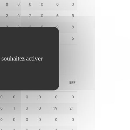
0
0
0
0
0
0
2
0
2
0
6
5
3
2
2
0
9
8
0
0
1
0
5
6
 souhaitez activer
PD
IN
BP
CO
PTS
EFF
0
0
0
0
0
0
6
1
3
0
19
21
0
0
0
0
0
0