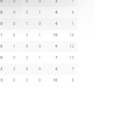
0
0
0
0
3
1
0
0
2
1
4
6
0
0
1
0
4
1
1
0
2
1
16
14
0
1
0
0
9
12
0
0
2
1
7
13
2
2
0
0
4
7
3
0
2
0
10
8