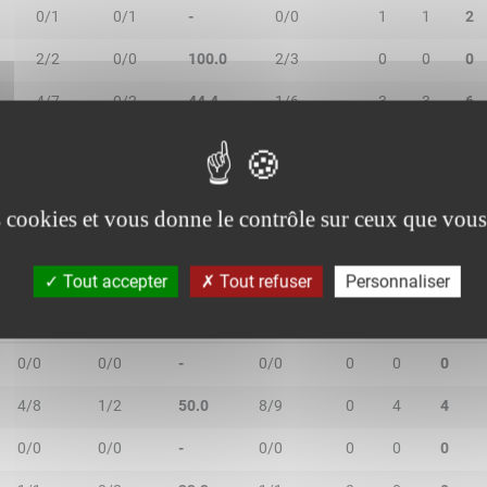
0/1
0/1
-
0/0
1
1
2
2/2
0/0
100.0
2/3
0
0
0
4/7
0/2
44.4
1/6
3
3
6
1/1
1/3
50.0
0/0
1
3
4
es cookies et vous donne le contrôle sur ceux que vous
Tout accepter
Tout refuser
Personnaliser
2R/2T
3R/3T
TR/TT
1R/1T
RO
RD
RT
0/0
0/0
-
0/0
0
0
0
4/8
1/2
50.0
8/9
0
4
4
0/0
0/0
-
0/0
0
0
0