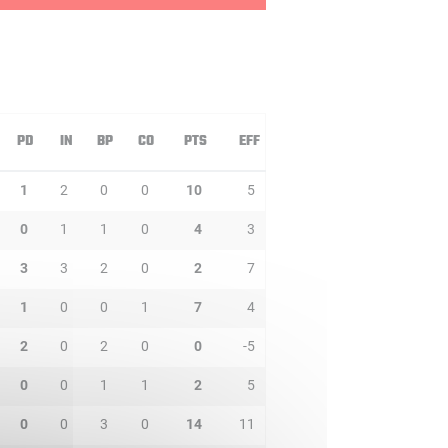
PD
IN
BP
CO
PTS
EFF
1
2
0
0
10
5
0
1
1
0
4
3
3
3
2
0
2
7
1
0
0
1
7
4
2
0
2
0
0
-5
0
0
1
1
2
5
0
0
3
0
14
11