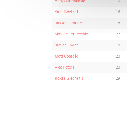
Vanja Marinkovic
10
Yanni Wetzell
16
Jayson Granger
18
Simone Fontecchio
27
Steven Enoch
18
Matt Costello
23
Alec Peters
23
Rokas Giedraitis
29