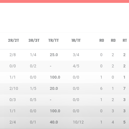
N
2R/2T
3R/3T
TR/TT
1R/1T
RO
RD
RT
2/8
1/4
25.0
3/4
0
2
2
0/0
0/2
-
4/5
0
2
2
1/1
0/0
100.0
0/0
1
0
1
2/10
1/5
20.0
0/0
6
1
7
0/3
0/5
-
0/0
1
2
3
1/1
0/0
100.0
0/0
0
3
3
2/4
0/1
40.0
10/12
1
4
5