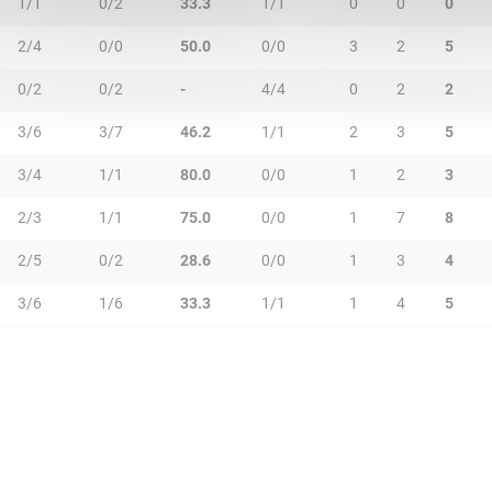
1/1
0/2
33.3
1/1
0
0
0
2/4
0/0
50.0
0/0
3
2
5
0/2
0/2
-
4/4
0
2
2
3/6
3/7
46.2
1/1
2
3
5
3/4
1/1
80.0
0/0
1
2
3
2/3
1/1
75.0
0/0
1
7
8
2/5
0/2
28.6
0/0
1
3
4
3/6
1/6
33.3
1/1
1
4
5