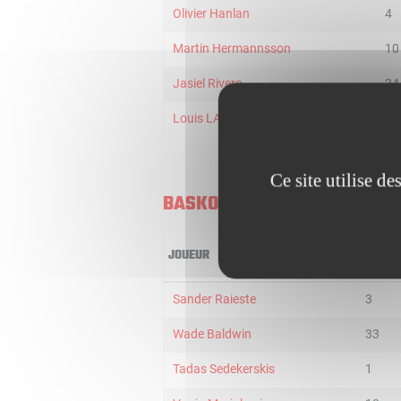
Olivier Hanlan
4
Martin Hermannsson
10
Jasiel Rivero
24
Louis LABEYRIE
26
Ce site utilise d
BASKONIA VITORIA-GASTEIZ
JOUEUR
MIN
Sander Raieste
3
Wade Baldwin
33
Tadas Sedekerskis
1