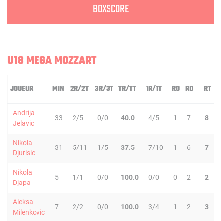
BOXSCORE
U18 MEGA MOZZART
JOUEUR
MIN
2R/2T
3R/3T
TR/TT
1R/1T
RO
RD
RT
P
Andrija
33
2/5
0/0
40.0
4/5
1
7
8
Jelavic
Nikola
31
5/11
1/5
37.5
7/10
1
6
7
Djurisic
Nikola
5
1/1
0/0
100.0
0/0
0
2
2
Djapa
Aleksa
7
2/2
0/0
100.0
3/4
1
2
3
Milenkovic