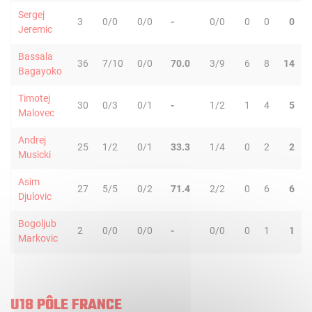
Sergej
3
0/0
0/0
-
0/0
0
0
0
Jeremic
Bassala
36
7/10
0/0
70.0
3/9
6
8
14
Bagayoko
Timotej
30
0/3
0/1
-
1/2
1
4
5
Malovec
Andrej
25
1/2
0/1
33.3
1/4
0
2
2
Musicki
Asim
27
5/5
0/2
71.4
2/2
0
6
6
Djulovic
Bogoljub
2
0/0
0/0
-
0/0
0
1
1
Markovic
U18 PÔLE FRANCE