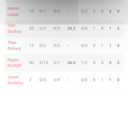
Maxim
10
0/1
0/0
-
2/2
2
0
2
0
0
Logue
Talis
20
2/3
0/3
33.3
0/0
1
0
1
2
4
Soulhac
Theo
15
0/2
0/3
-
0/0
0
1
1
0
0
Pichard
Rayan
30
6/15
2/7
36.4
1/2
0
3
3
2
6
RUPERT
Jonas
2
0/0
0/0
-
0/0
0
1
1
0
1
Boulefaa