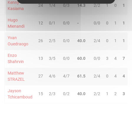
Kenny
24
1/4
0/3
14.3
2/2
1
0
1
Kasiama
Hugo
12
0/1
0/0
-
0/0
0
1
1
Mienandi
Yvan
26
2/5
0/0
40.0
2/4
0
1
1
Ouedraogo
Enzo
13
3/5
0/0
60.0
0/0
3
4
7
Shahrvin
Matthew
27
4/6
4/7
61.5
2/4
0
4
4
STRAZEL
Jayson
15
2/3
0/2
40.0
2/2
1
2
3
Tchicamboud