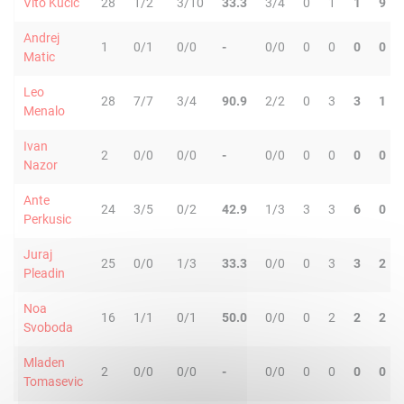
Vito Kucic
28
1/2
3/10
33.3
3/4
0
1
1
9
Andrej
1
0/1
0/0
-
0/0
0
0
0
0
Matic
Leo
28
7/7
3/4
90.9
2/2
0
3
3
1
Menalo
Ivan
2
0/0
0/0
-
0/0
0
0
0
0
Nazor
Ante
24
3/5
0/2
42.9
1/3
3
3
6
0
Perkusic
Juraj
25
0/0
1/3
33.3
0/0
0
3
3
2
Pleadin
Noa
16
1/1
0/1
50.0
0/0
0
2
2
2
Svoboda
Mladen
2
0/0
0/0
-
0/0
0
0
0
0
Tomasevic