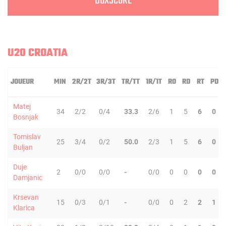
BOXSCORE
U20 CROATIA
JOUEUR
MIN
2R/2T
3R/3T
TR/TT
1R/1T
RO
RD
RT
PD
Matej
34
2/2
0/4
33.3
2/6
1
5
6
0
Bosnjak
Tomislav
25
3/4
0/2
50.0
2/3
1
5
6
0
Buljan
Duje
2
0/0
0/0
-
0/0
0
0
0
0
Damjanic
Krsevan
15
0/3
0/1
-
0/0
0
2
2
1
Klarica