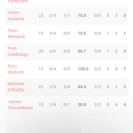
Kamardine
Kenny
23
2/3
1/1
75.0
0/0
0
3
3
Kasiama
Hugo
19
3/4
0/0
75.0
0/0
1
0
1
Mienandi
Yvan
20
4/6
0/0
66.7
5/8
1
2
3
Ouedraogo
Enzo
15
4/4
0/0
100.0
0/2
3
4
7
Shahrvin
Matthew
22
2/5
2/4
44.4
2/2
0
2
2
STRAZEL
Jayson
15
1/4
0/1
20.0
2/2
0
4
4
Tchicamboud