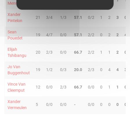
19
1/3
0/2
20.0
0/0
0
1
1
1
Mennes
Xander
21
3/4
1/3
57.1
0/2
1
2
3
0
Pintelon
Sean
19
4/7
0/0
57.1
2/2
0
2
2
4
Pouedet
Elijah
20
2/3
0/0
66.7
2/2
1
1
2
0
Tshibangu
Jo Van
19
1/2
0/3
20.0
2/3
0
4
4
3
Buggenhout
Vince Van
12
0/0
2/3
66.7
0/0
0
1
1
0
Cleemput
Xander
5
0/0
0/0
-
0/0
0
0
0
0
Vermeulen