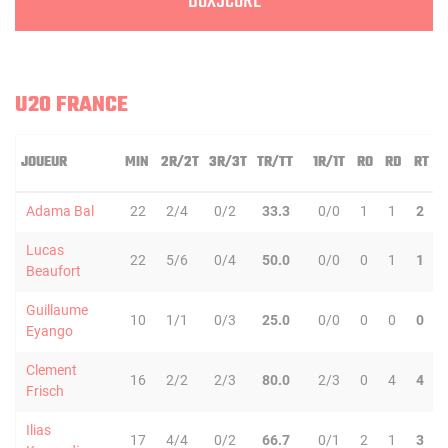
BOXSCORE
U20 FRANCE
JOUEUR
MIN
2R/2T
3R/3T
TR/TT
1R/1T
RO
RD
RT
Adama Bal
22
2/4
0/2
33.3
0/0
1
1
2
Lucas
22
5/6
0/4
50.0
0/0
0
1
1
Beaufort
Guillaume
10
1/1
0/3
25.0
0/0
0
0
0
Eyango
Clement
16
2/2
2/3
80.0
2/3
0
4
4
Frisch
Ilias
17
4/4
0/2
66.7
0/1
2
1
3