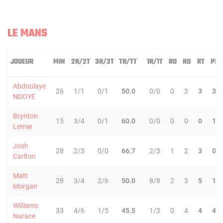
LE MANS
JOUEUR
MIN
2R/2T
3R/3T
TR/TT
1R/1T
RO
RD
RT
PD
Abdoulaye
26
1/1
0/1
50.0
0/0
0
3
3
3
NDOYE
Brynton
15
3/4
0/1
60.0
0/0
0
0
0
1
Lemar
Josh
28
2/3
0/0
66.7
2/3
1
2
3
0
Carlton
Matt
28
3/4
2/6
50.0
8/8
2
3
5
1
Morgan
Williams
33
4/6
1/5
45.5
1/3
0
4
4
4
Narace