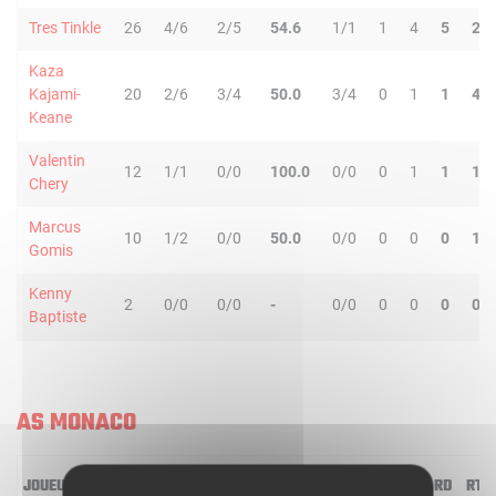
Tres Tinkle
26
4/6
2/5
54.6
1/1
1
4
5
2
Kaza
Kajami-
20
2/6
3/4
50.0
3/4
0
1
1
4
Keane
Valentin
12
1/1
0/0
100.0
0/0
0
1
1
1
Chery
Marcus
10
1/2
0/0
50.0
0/0
0
0
0
1
Gomis
Kenny
2
0/0
0/0
-
0/0
0
0
0
0
Baptiste
AS MONACO
JOUEUR
MIN
2R/2T
3R/3T
TR/TT
1R/1T
RO
RD
RT