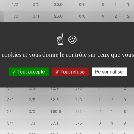
9
1/2
0/3
20.0
0/0
0
1
1
8
1/3
0/1
25.0
0/0
0
2
2
1/2
0/1
33.3
0/0
0
0
0
es cookies et vous donne le contrôle sur ceux que vous
Tout accepter
Tout refuser
Personnaliser
2R/2T
3R/3T
TR/TT
1R/1T
RO
RD
RT
3/4
0/3
42.9
3/3
1
1
2
3/3
2/5
62.5
1/3
1
2
3
2/2
0/0
100.0
1/1
2
1
3
3/4
1/3
57.1
6/6
0
3
3