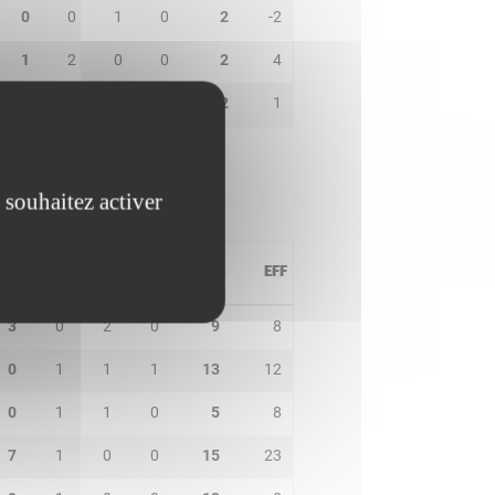
0
0
1
0
2
-2
1
2
0
0
2
4
0
1
0
0
2
1
 souhaitez activer
PD
IN
BP
CO
PTS
EFF
3
0
2
0
9
8
0
1
1
1
13
12
0
1
1
0
5
8
7
1
0
0
15
23