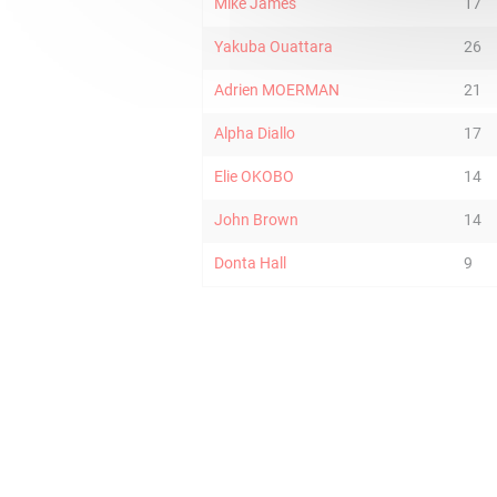
Mike James
17
Yakuba Ouattara
26
Adrien MOERMAN
21
Alpha Diallo
17
Elie OKOBO
14
John Brown
14
Donta Hall
9