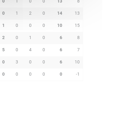
0
1
0
0
13
8
0
1
2
0
14
13
1
0
0
0
10
15
2
0
1
0
6
8
5
0
4
0
6
7
0
3
0
0
6
10
0
0
0
0
0
-1