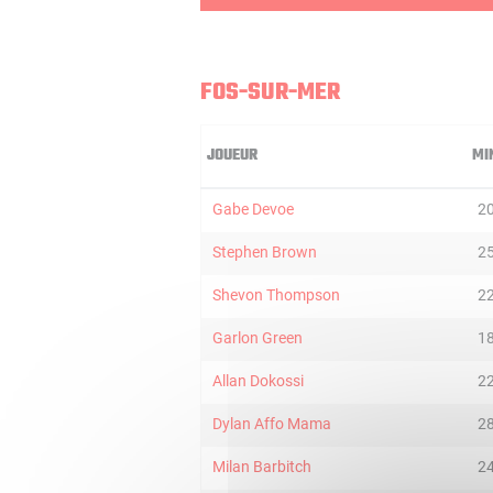
FOS-SUR-MER
JOUEUR
MI
Gabe Devoe
2
Stephen Brown
2
Shevon Thompson
2
Garlon Green
1
Allan Dokossi
2
Dylan Affo Mama
2
Milan Barbitch
2