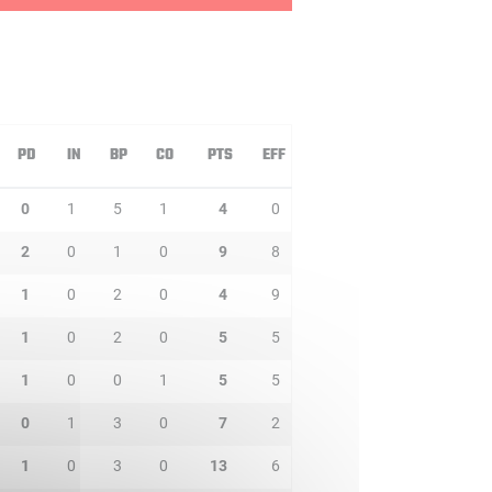
PD
IN
BP
CO
PTS
EFF
0
1
5
1
4
0
2
0
1
0
9
8
1
0
2
0
4
9
1
0
2
0
5
5
1
0
0
1
5
5
0
1
3
0
7
2
1
0
3
0
13
6