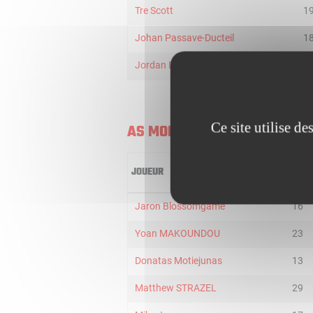
Tre Scott
1
Johan Passave-Ducteil
1
Jordan Degre
5
Ce site utilise d
AS MONACO
JOUEUR
MIN
Jaron Blossomgame
16
Yoan MAKOUNDOU
23
Donatas Motiejunas
13
Matthew STRAZEL
29