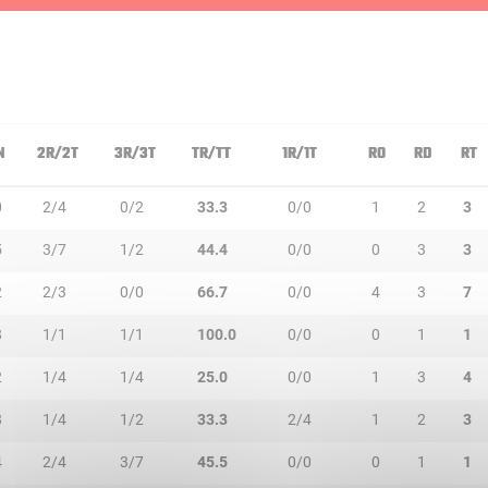
N
2R/2T
3R/3T
TR/TT
1R/1T
RO
RD
RT
0
2/4
0/2
33.3
0/0
1
2
3
5
3/7
1/2
44.4
0/0
0
3
3
2
2/3
0/0
66.7
0/0
4
3
7
8
1/1
1/1
100.0
0/0
0
1
1
2
1/4
1/4
25.0
0/0
1
3
4
8
1/4
1/2
33.3
2/4
1
2
3
4
2/4
3/7
45.5
0/0
0
1
1