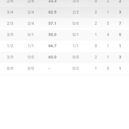
2/6
2/6
33.3
3/3
0
2
2
3/4
2/4
62.5
2/2
2
1
3
2/3
2/4
57.1
0/0
2
5
7
3/5
0/1
50.0
0/1
1
4
5
1/2
1/1
66.7
1/1
0
1
1
3/5
0/0
60.0
0/0
2
1
3
0/0
0/0
-
0/2
1
0
1