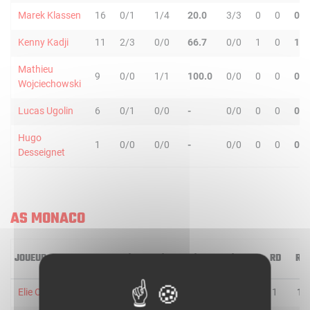
Marek Klassen
16
0/1
1/4
20.0
3/3
0
0
0
Kenny Kadji
11
2/3
0/0
66.7
0/0
1
0
1
Mathieu
9
0/0
1/1
100.0
0/0
0
0
0
Wojciechowski
Lucas Ugolin
6
0/1
0/0
-
0/0
0
0
0
Hugo
1
0/0
0/0
-
0/0
0
0
0
Desseignet
AS MONACO
JOUEUR
MIN
2R/2T
3R/3T
TR/TT
1R/1T
RO
RD
RT
Elie OKOBO
31
4/7
1/6
38.5
8/8
0
1
1