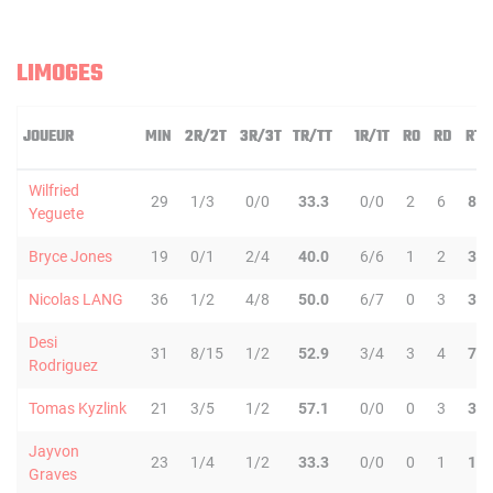
LIMOGES
JOUEUR
MIN
2R/2T
3R/3T
TR/TT
1R/1T
RO
RD
RT
Wilfried
29
1/3
0/0
33.3
0/0
2
6
8
Yeguete
Bryce Jones
19
0/1
2/4
40.0
6/6
1
2
3
Nicolas LANG
36
1/2
4/8
50.0
6/7
0
3
3
Desi
31
8/15
1/2
52.9
3/4
3
4
7
Rodriguez
Tomas Kyzlink
21
3/5
1/2
57.1
0/0
0
3
3
Jayvon
23
1/4
1/2
33.3
0/0
0
1
1
Graves