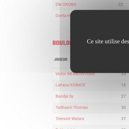
Elie OKOBO
22
Donta Hall
18
Ce site utilise d
BOULOGNE-LEVALLOIS
JOUEUR
MIN
Victor WEMBANYAMA
35
Lahaou KONATE
18
Bandja Sy
27
TaShawn Thomas
30
Tremont Waters
37