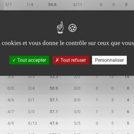
5/7
1/4
54.6
8/11
0
0
0
2/2
0/0
100.0
0/0
1
2
3
es cookies et vous donne le contrôle sur ceux que vous
Tout accepter
Tout refuser
Personnaliser
2R/2T
3R/3T
TR/TT
1R/1T
RO
RD
RT
3/6
0/3
33.3
2/2
1
13
14
0/0
2/4
50.0
0/0
0
0
0
4/6
0/1
57.1
0/0
1
3
4
4/7
0/0
57.1
0/0
1
5
6
4/9
6/12
47.6
5/5
0
5
5