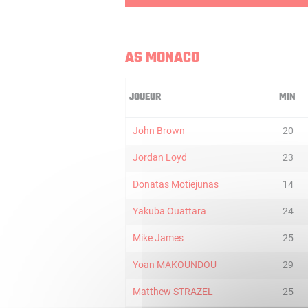
AS MONACO
JOUEUR
MIN
John Brown
20
Jordan Loyd
23
Donatas Motiejunas
14
Yakuba Ouattara
24
Mike James
25
Yoan MAKOUNDOU
29
Matthew STRAZEL
25