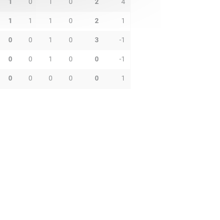
1
0
1
0
2
4
1
1
1
0
2
1
0
0
1
0
3
-1
0
0
1
0
0
-1
0
0
0
0
0
1