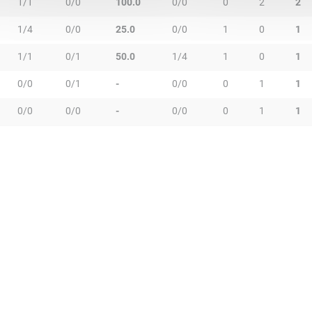
1/1
0/0
100.0
0/0
0
2
2
1/4
0/0
25.0
0/0
1
0
1
1/1
0/1
50.0
1/4
1
0
1
0/0
0/1
-
0/0
0
1
1
0/0
0/0
-
0/0
0
1
1