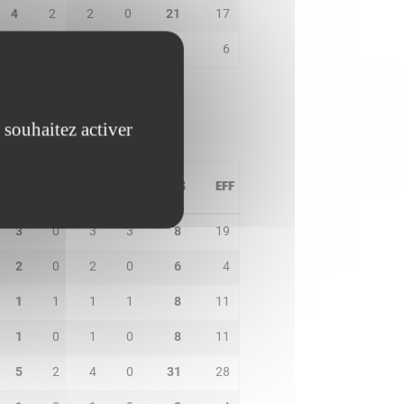
4
2
2
0
21
17
0
0
1
0
4
6
 souhaitez activer
PD
IN
BP
CO
PTS
EFF
3
0
3
3
8
19
2
0
2
0
6
4
1
1
1
1
8
11
1
0
1
0
8
11
5
2
4
0
31
28