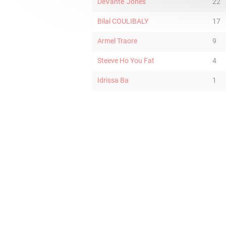
DeVante' Jones
22
Bilal COULIBALY
17
Armel Traore
9
Steeve Ho You Fat
4
Idrissa Ba
1