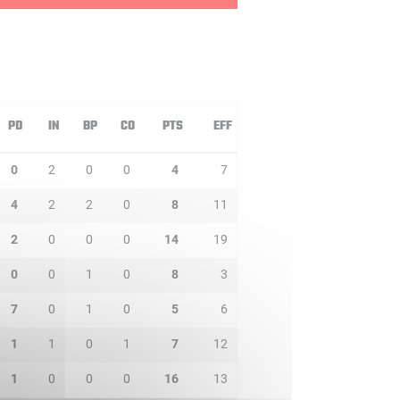
PD
IN
BP
CO
PTS
EFF
0
2
0
0
4
7
4
2
2
0
8
11
2
0
0
0
14
19
0
0
1
0
8
3
7
0
1
0
5
6
1
1
0
1
7
12
1
0
0
0
16
13