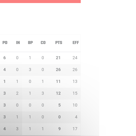
PD
IN
BP
CO
PTS
EFF
6
0
1
0
21
24
4
0
3
0
26
26
1
1
0
1
11
13
3
2
1
3
12
15
3
0
0
0
5
10
3
1
1
0
0
4
4
3
1
1
9
17