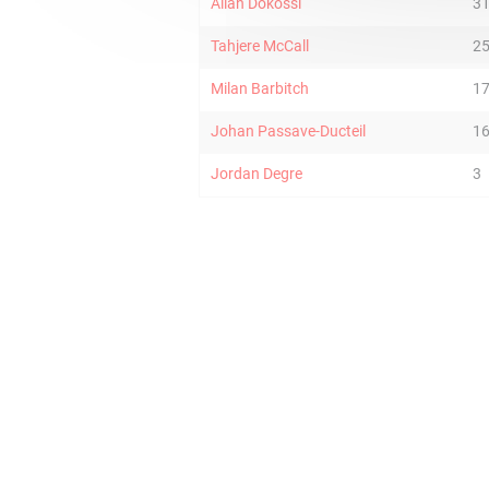
Allan Dokossi
3
Tahjere McCall
2
Milan Barbitch
1
Johan Passave-Ducteil
1
Jordan Degre
3