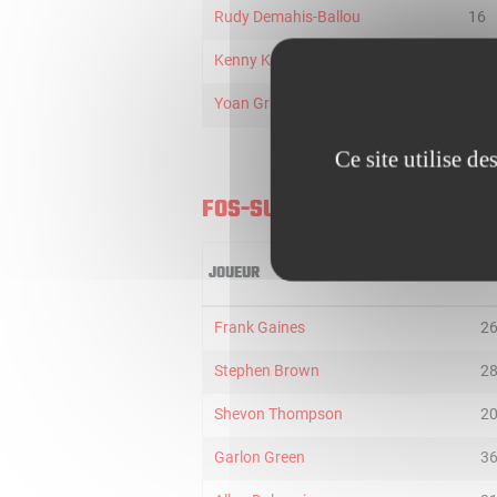
Rudy Demahis-Ballou
16
Kenny Kasiama
4
Yoan Granvorka
3
Ce site utilise d
FOS-SUR-MER
JOUEUR
MI
Frank Gaines
2
Stephen Brown
2
Shevon Thompson
2
Garlon Green
3