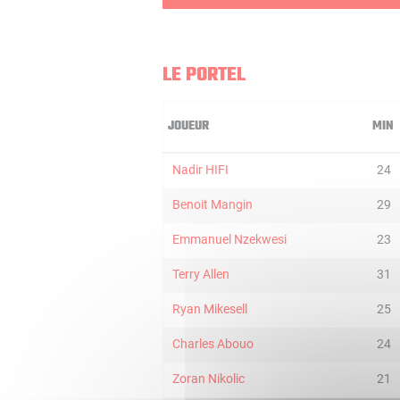
LE PORTEL
JOUEUR
MIN
Nadir HIFI
24
Benoit Mangin
29
Emmanuel Nzekwesi
23
Terry Allen
31
Ryan Mikesell
25
Charles Abouo
24
Zoran Nikolic
21