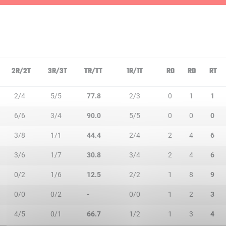
2R/2T
3R/3T
TR/TT
1R/1T
RO
RD
RT
2/4
5/5
77.8
2/3
0
1
1
6/6
3/4
90.0
5/5
0
0
0
3/8
1/1
44.4
2/4
2
4
6
3/6
1/7
30.8
3/4
2
4
6
0/2
1/6
12.5
2/2
1
8
9
0/0
0/2
-
0/0
1
2
3
4/5
0/1
66.7
1/2
1
3
4