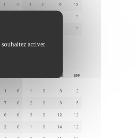
1
0
1
0
9
13
0
0
0
0
2
2
0
0
0
0
2
2
 souhaitez activer
PD
IN
BP
CO
PTS
EFF
1
0
1
0
8
2
7
0
2
0
8
5
0
0
3
0
12
12
2
0
1
0
14
12