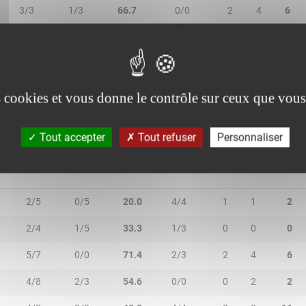
3/3
1/3
66.7
0/0
2
4
6
1/1
0/0
100.0
0/0
0
0
0
1/1
0/0
100.0
0/0
0
0
0
es cookies et vous donne le contrôle sur ceux que vous
Tout accepter
Tout refuser
Personnaliser
N
2R/2T
3R/3T
TR/TT
1R/1T
RO
RD
RT
6
2/5
0/5
20.0
4/4
1
1
2
8
2/4
1/5
33.3
1/3
0
0
0
0
5/7
0/0
71.4
2/3
2
4
6
6
4/8
2/3
54.6
0/0
0
2
2