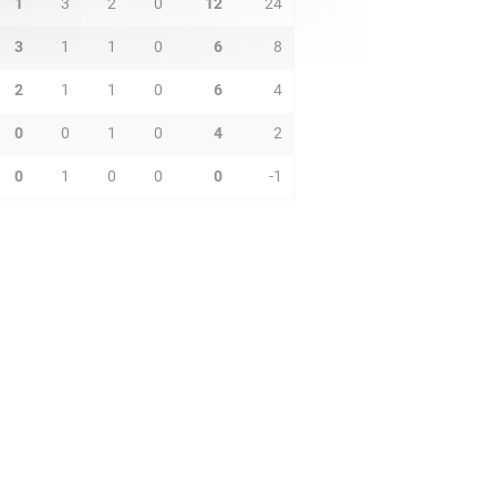
1
3
2
0
12
24
3
1
1
0
6
8
2
1
1
0
6
4
0
0
1
0
4
2
0
1
0
0
0
-1