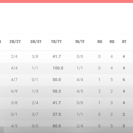
N
2R/2T
3R/3T
TR/TT
1R/1T
RO
RD
RT
7
2/4
3/8
41.7
0/0
0
4
4
6
4/4
1/1
100.0
1/1
0
4
4
4
4/7
0/1
50.0
4/4
1
5
6
9
6/9
1/3
58.3
4/5
2
2
4
8
3/8
2/4
41.7
0/0
1
3
4
1
0/1
3/7
37.5
1/1
0
2
2
0
4/5
0/0
80.0
2/4
0
5
5