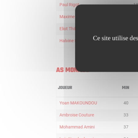
Paul Rigot
1
Maxime Sconard
9
Eliot Thillier
6
Ce site utilise d
Halvine Dzellat-Diakeno
5
AS MONACO
JOUEUR
MIN
Yoan MAKOUNDOU
40
Ambroise Couture
33
Mohammad Amini
37