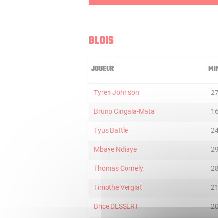
BLOIS
JOUEUR
MI
Tyren Johnson
2
Bruno Cingala-Mata
1
Tyus Battle
2
Mbaye Ndiaye
2
Thomas Cornely
2
Timothe Vergiat
2
Brice DESSERT
2