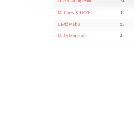
Loic Noudogbessi
24
Matthew STRAZEL
40
David Mabu
22
Matis Moncada
4