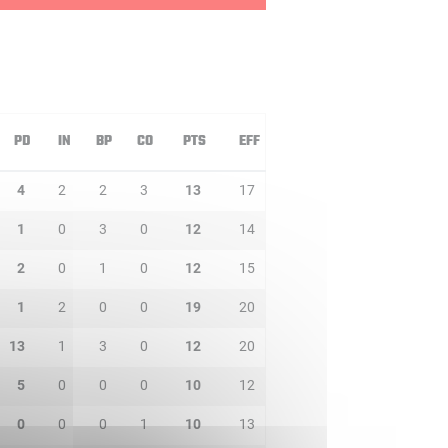
PD
IN
BP
CO
PTS
EFF
4
2
2
3
13
17
1
0
3
0
12
14
2
0
1
0
12
15
1
2
0
0
19
20
13
1
3
0
12
20
5
0
0
0
10
12
0
0
0
1
10
13