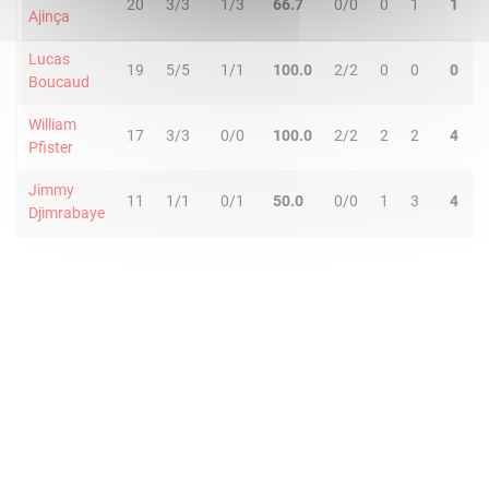
20
3/3
1/3
66.7
0/0
0
1
1
0
Ajinça
Lucas
19
5/5
1/1
100.0
2/2
0
0
0
2
Boucaud
William
17
3/3
0/0
100.0
2/2
2
2
4
1
Pfister
Jimmy
11
1/1
0/1
50.0
0/0
1
3
4
0
Djimrabaye