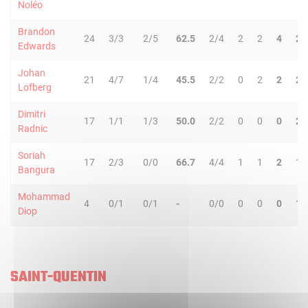
Noléo
Brandon
24
3/3
2/5
62.5
2/4
2
2
4
2
Edwards
Johan
21
4/7
1/4
45.5
2/2
0
2
2
2
Lofberg
Dimitri
17
1/1
1/3
50.0
2/2
0
0
0
2
Radnic
Soriah
17
2/3
0/0
66.7
4/4
1
1
2
1
Bangura
Mohammad
4
0/1
0/1
-
0/0
0
0
0
1
Diop
SAINT-QUENTIN