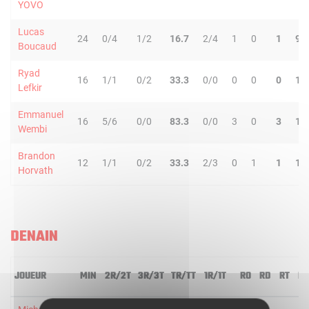
YOVO
Lucas
24
0/4
1/2
16.7
2/4
1
0
1
9
Boucaud
Ryad
16
1/1
0/2
33.3
0/0
0
0
0
1
Lefkir
Emmanuel
16
5/6
0/0
83.3
0/0
3
0
3
1
Wembi
Brandon
12
1/1
0/2
33.3
2/3
0
1
1
1
Horvath
DENAIN
JOUEUR
MIN
2R/2T
3R/3T
TR/TT
1R/1T
RO
RD
RT
PD