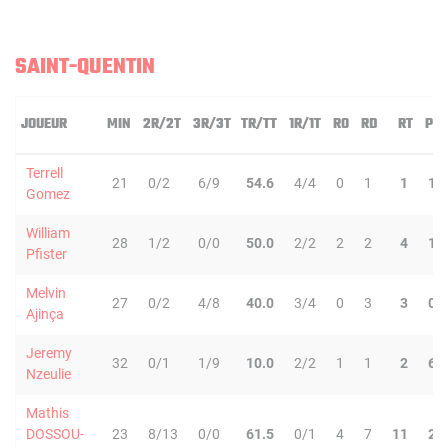
SAINT-QUENTIN
JOUEUR
MIN
2R/2T
3R/3T
TR/TT
1R/1T
RO
RD
RT
PD
Terrell
21
0/2
6/9
54.6
4/4
0
1
1
1
Gomez
William
28
1/2
0/0
50.0
2/2
2
2
4
1
Pfister
Melvin
27
0/2
4/8
40.0
3/4
0
3
3
0
Ajinça
Jeremy
32
0/1
1/9
10.0
2/2
1
1
2
6
Nzeulie
Mathis
DOSSOU-
23
8/13
0/0
61.5
0/1
4
7
11
2