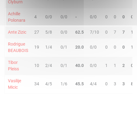
Clyburn
Achille
4
0/0
0/0
-
0/0
0
0
0
0
Polonara
Ante Zizic
27
5/8
0/0
62.5
7/10
0
7
7
1
Rodrigue
19
1/4
0/1
20.0
0/0
0
0
0
1
BEAUBOIS
Tibor
10
2/4
0/1
40.0
0/0
1
1
2
0
Pleiss
Vasilije
34
4/5
1/6
45.5
4/4
0
3
3
8
Micic