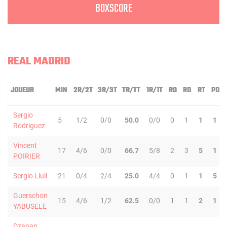
BOXSCORE
REAL MADRID
JOUEUR
MIN
2R/2T
3R/3T
TR/TT
1R/1T
RO
RD
RT
PD
Sergio
5
1/2
0/0
50.0
0/0
0
1
1
1
Rodriguez
Vincent
17
4/6
0/0
66.7
5/8
2
3
5
1
POIRIER
Sergio Llull
21
0/4
2/4
25.0
4/4
0
1
1
5
Guerschon
15
4/6
1/2
62.5
0/0
1
1
2
1
YABUSELE
Dzanan