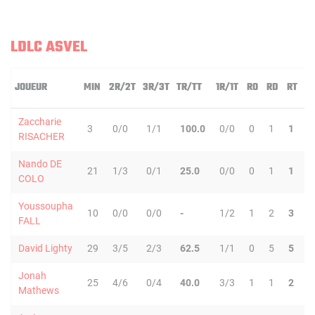
LDLC ASVEL
JOUEUR
MIN
2R/2T
3R/3T
TR/TT
1R/1T
RO
RD
RT
P
Zaccharie
3
0/0
1/1
100.0
0/0
0
1
1
0
RISACHER
Nando DE
21
1/3
0/1
25.0
0/0
0
1
1
4
COLO
Youssoupha
10
0/0
0/0
-
1/2
1
2
3
0
FALL
David Lighty
29
3/5
2/3
62.5
1/1
0
5
5
0
Jonah
25
4/6
0/4
40.0
3/3
1
1
2
3
Mathews