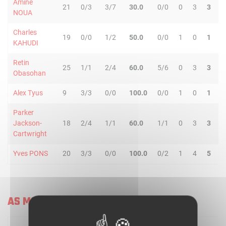
Amine
21
0/3
3/7
30.0
0/0
0
3
3
0
NOUA
Charles
19
0/0
1/2
50.0
0/0
1
0
1
1
KAHUDI
Retin
25
1/1
2/4
60.0
5/6
0
3
3
1
Obasohan
Alex Tyus
9
3/3
0/0
100.0
0/0
1
0
1
0
Parker
Jackson-
18
2/4
1/1
60.0
1/1
0
3
3
2
Cartwright
Yves PONS
20
3/3
0/0
100.0
0/2
1
4
5
1
AS MONACO