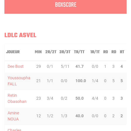
BOXSCORE
LDLC ASVEL
JOUEUR
MIN
2R/2T
3R/3T
TR/TT
1R/1T
RO
RD
RT
P
Dee Bost
29
0/1
5/11
41.7
0/0
1
3
4
9
Youssoupha
21
1/1
0/0
100.0
1/4
0
5
5
1
FALL
Retin
23
3/4
0/2
50.0
4/4
0
3
3
3
Obasohan
Amine
12
1/2
1/3
40.0
0/0
0
2
2
0
NOUA
Charles