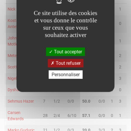
Nick Calathes
16
1/3
1/1
50.0
0/0
1
1
2
Ce site utilise des cookies
et vous donne le contrôle
Kostas
6
1/1
0/0
100.0
2/4
0
0
0
sur ceux que vous
Antetokounmpo
souhaitez activer
Johnathan
26
4/7
0/0
57.1
1/2
0
1
1
Motley
Tout accepter
Metecan Birsen
4
0/0
0/0
-
0/0
0
2
2
Tout refuser
Scottie Wilbekin
26
2/3
2/6
44.4
0/0
0
2
2
Personnaliser
Nigel Hayes
32
5/6
0/1
71.4
2/2
2
3
5
Dyshawn Pierre
9
0/1
0/0
-
0/0
0
0
0
Sehmus Hazer
7
1/2
0/0
50.0
0/0
1
3
4
Carsen
28
2/4
6/10
57.1
0/0
0
1
1
Edwards
Marko Guduric
21
1/2
0/3
20.0
3/3
2
3
5