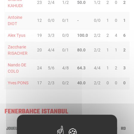
23
2/4
1/2
50.0
1/2
2
0
2
2
KAHUDI
Antoine
12
0/0
0/1
-
0/0
1
0
1
1
DIOT
Alex Tyus
19
3/3
0/0
100.0
2/2
2
4
6
0
Zaccharie
20
4/4
0/1
80.0
2/2
1
1
2
0
RISACHER
Nando DE
24
5/6
4/8
64.3
4/4
1
2
3
5
COLO
Yves PONS
17
2/3
0/2
40.0
2/2
0
0
0
0
FENERBAHCE ISTANBUL
JOUEUR
MIN
2R/2T
3R/3T
TR/TT
1R/1T
RO
RD
RT