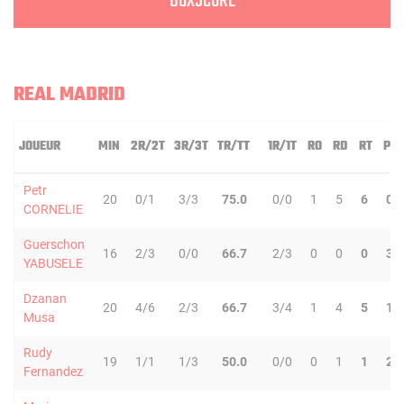
BOXSCORE
REAL MADRID
JOUEUR
MIN
2R/2T
3R/3T
TR/TT
1R/1T
RO
RD
RT
PD
Petr
20
0/1
3/3
75.0
0/0
1
5
6
0
CORNELIE
Guerschon
16
2/3
0/0
66.7
2/3
0
0
0
3
YABUSELE
Dzanan
20
4/6
2/3
66.7
3/4
1
4
5
1
Musa
Rudy
19
1/1
1/3
50.0
0/0
0
1
1
2
Fernandez