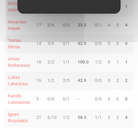
Dovydas
12
1/2
0/0
50.0
0/0
0
1
1
0
Giedraitis
Kevarrius
17
2/6
0/0
33.3
0/1
4
0
4
1
Hayes
Tomas
14
3/6
0/1
42.9
0/0
0
0
0
1
Dimsa
Arnas
16
2/2
1/1
100.0
1/2
0
1
1
1
Butkevicius
Lukas
16
1/2
2/5
42.9
0/0
0
2
2
1
Lekavicius
Karolis
5
0/0
0/1
-
0/0
0
0
0
0
Lukosiunas
Ignas
21
6/10
1/2
58.3
1/1
2
2
4
2
Brazdeikis