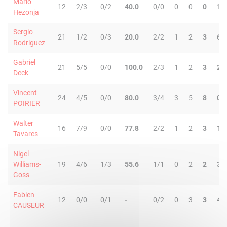
Mario
12
2/3
0/2
40.0
0/0
0
0
0
1
Hezonja
Sergio
21
1/2
0/3
20.0
2/2
1
2
3
6
Rodriguez
Gabriel
21
5/5
0/0
100.0
2/3
1
2
3
2
Deck
Vincent
24
4/5
0/0
80.0
3/4
3
5
8
0
POIRIER
Walter
16
7/9
0/0
77.8
2/2
1
2
3
1
Tavares
Nigel
Williams-
19
4/6
1/3
55.6
1/1
0
2
2
3
Goss
Fabien
12
0/0
0/1
-
0/2
0
3
3
4
CAUSEUR