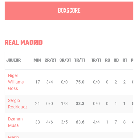
BOXSCORE
REAL MADRID
JOUEUR
MIN
2R/2T
3R/3T
TR/TT
1R/1T
RO
RD
RT
PD
Nigel
Williams-
17
3/4
0/0
75.0
0/0
0
2
2
0
Goss
Sergio
21
0/0
1/3
33.3
0/0
0
1
1
8
Rodriguez
Dzanan
33
4/6
3/5
63.6
4/4
1
7
8
4
Musa
Mario