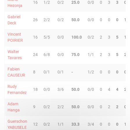
16
1/2
0/2
25.0
0/0
0
3
3
0
Hezonja
Gabriel
26
2/2
0/2
50.0
0/0
0
0
0
1
Deck
Vincent
16
5/5
0/0
100.0
0/2
2
3
5
1
POIRIER
Walter
24
6/8
0/0
75.0
1/1
2
3
5
2
Tavares
Fabien
8
0/1
0/1
-
1/2
0
0
0
0
CAUSEUR
Rudy
18
0/0
3/6
50.0
0/0
0
4
4
2
Fernandez
Adam
9
0/2
2/2
50.0
0/0
0
2
2
0
Hanga
Guerschon
12
0/2
1/1
33.3
3/4
0
0
0
1
YABUSELE