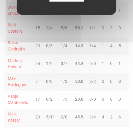
Steven
11
2/3
0/0
66.7
0/0
0
1
1
0
Enoch
Matt
15
2/4
5/8
58.3
1/1
0
3
3
0
Costello
Rokas
29
0/3
1/4
14.3
3/4
1
4
5
1
Giedraitis
Markus
24
1/2
3/7
44.4
0/0
1
0
1
0
Howard
Max
7
0/0
1/2
50.0
2/2
0
0
0
0
Heidegger
Vanja
17
0/2
1/3
20.0
0/0
0
0
0
1
Marinkovic
Maik
20
5/11
0/0
45.5
3/4
4
2
6
0
Kotsar